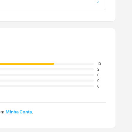
a até a sua casa.
10
2
0
0
0
 em
Minha Conta
.