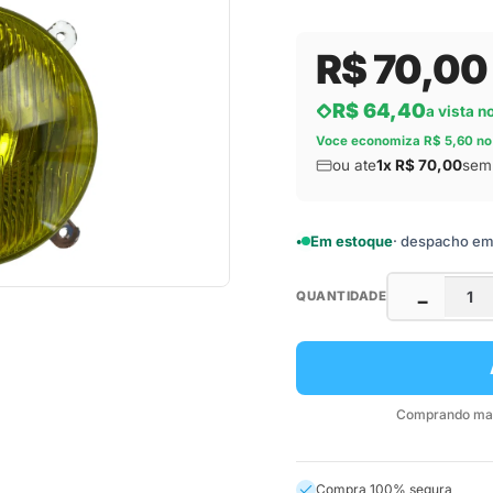
R$ 70,00
R$ 64,40
a vista n
Voce economiza R$ 5,60 no
ou ate
1x R$ 70,00
sem 
Em estoque
· despacho em a
QUANTIDADE
−
Comprando mais
Compra 100% segura