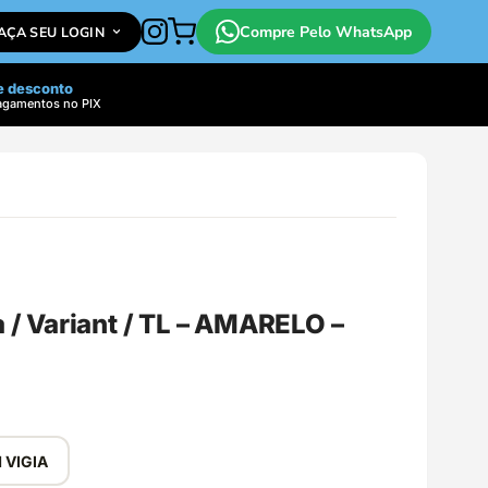
Compre Pelo WhatsApp
FAÇA SEU LOGIN
e desconto
agamentos no PIX
ia / Variant / TL – AMARELO –
 VIGIA