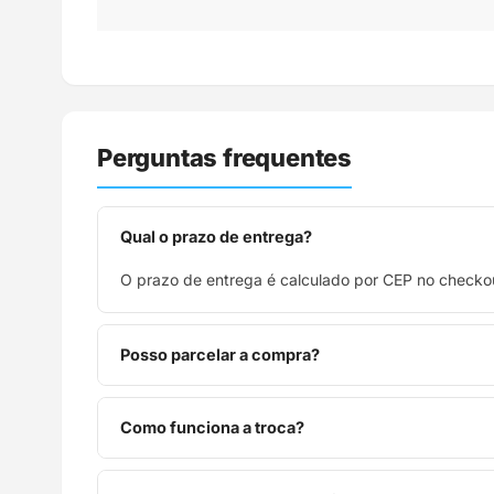
Perguntas frequentes
Qual o prazo de entrega?
O prazo de entrega é calculado por CEP no checkou
Posso parcelar a compra?
Sim, parcelamos em até 10x sem juros no cartão de
Como funciona a troca?
Você tem 7 dias após o recebimento para solicitar 