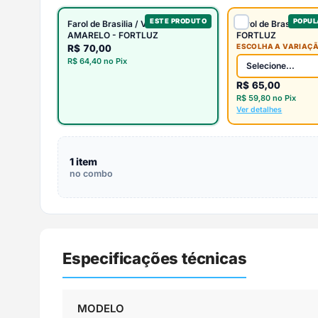
ESTE PRODUTO
POPUL
Farol de Brasilia / Variant / TL -
Farol de Brasilia / V
AMARELO - FORTLUZ
FORTLUZ
ESCOLHA A VARIAÇÃ
R$
70,00
R$
64,40
no Pix
R$
65,00
R$
59,80
no Pix
Ver detalhes
1 item
no combo
Especificações técnicas
MODELO