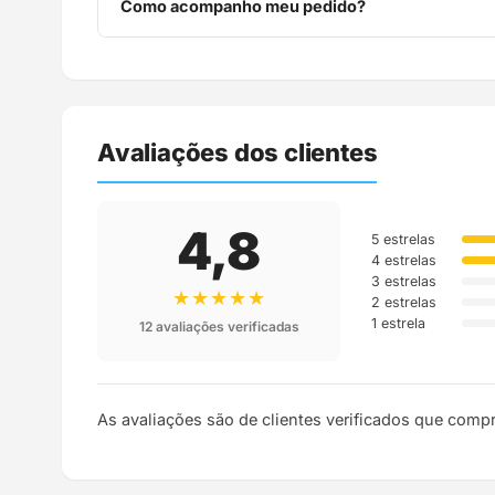
Como acompanho meu pedido?
Assim que o pedido é despachado, você recebe o c
Avaliações dos clientes
4,8
5 estrelas
4 estrelas
3 estrelas
★★★★★
2 estrelas
1 estrela
12 avaliações verificadas
As avaliações são de clientes verificados que comp