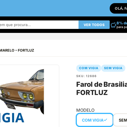
OLÁ, 
8% d
VER TODOS
para p
 – AMARELO – FORTLUZ
COM VIGIA
SEM VIGIA
SKU: 12686
Farol de Brasil
FORTLUZ
MODELO
COM VIGIA
SEM