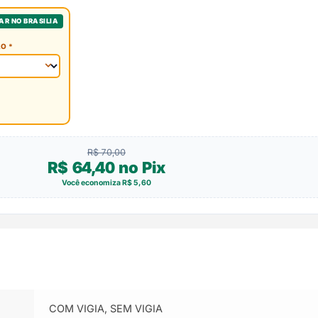
AR NO BRASILIA
ariant / TL -
O *
R$ 70,00
R$ 64,40 no Pix
Você economiza R$ 5,60
COM VIGIA, SEM VIGIA