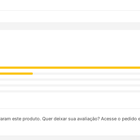
ódigo de rastreio por e-mail e WhatsApp para acompanhar a entreg
raram este produto. Quer deixar sua avaliação? Acesse o pedido