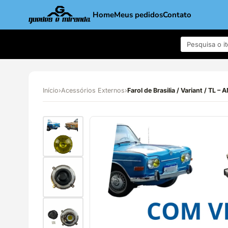
Home
Meus pedidos
Contato
Início
›
Acessórios Externos
›
Farol de Brasilia / Variant / TL