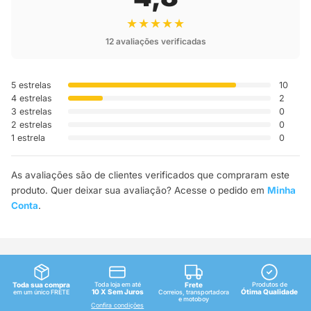
★★★★★
12 avaliações verificadas
5 estrelas
10
4 estrelas
2
3 estrelas
0
2 estrelas
0
1 estrela
0
As avaliações são de clientes verificados que compraram este
produto. Quer deixar sua avaliação? Acesse o pedido em
Minha
Conta
.
Toda sua compra
Toda loja em até
Frete
Produtos de
10 X Sem Juros
Ótima Qualidade
em um único FRETE
Correios, transportadora
e motoboy
Confira condições