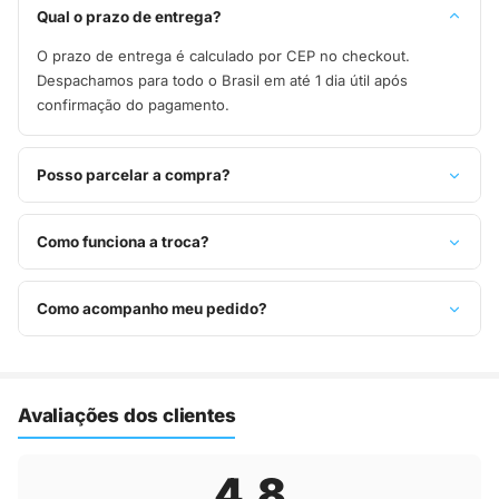
Qual o prazo de entrega?
O prazo de entrega é calculado por CEP no checkout.
Despachamos para todo o Brasil em até 1 dia útil após
confirmação do pagamento.
Posso parcelar a compra?
Sim, parcelamos em até 10x sem juros no cartão de crédito,
ou pague à vista no Pix com 8% de desconto.
Como funciona a troca?
Você tem 7 dias após o recebimento para solicitar troca.
Basta entrar em contato pelo WhatsApp ou e-mail.
Como acompanho meu pedido?
Assim que o pedido é despachado, você recebe o código de
rastreio por e-mail e WhatsApp para acompanhar a entrega
até a sua casa.
Avaliações dos clientes
4,8