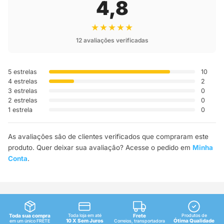
4,8
★★★★★
12 avaliações verificadas
5 estrelas
10
4 estrelas
2
3 estrelas
0
2 estrelas
0
1 estrela
0
As avaliações são de clientes verificados que compraram este
produto. Quer deixar sua avaliação? Acesse o pedido em
Minha
Conta
.
Toda sua compra
Toda loja em até
Frete
Produtos de
10 X Sem Juros
Ótima Qualidade
em um único FRETE
Correios, transportadora