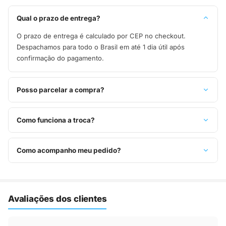
Qual o prazo de entrega?
O prazo de entrega é calculado por CEP no checkout.
Despachamos para todo o Brasil em até 1 dia útil após
confirmação do pagamento.
Posso parcelar a compra?
Sim, parcelamos em até 10x sem juros no cartão de crédito,
ou pague à vista no Pix com 8% de desconto.
Como funciona a troca?
Você tem 7 dias após o recebimento para solicitar troca.
Basta entrar em contato pelo WhatsApp ou e-mail.
Como acompanho meu pedido?
Assim que o pedido é despachado, você recebe o código de
rastreio por e-mail e WhatsApp para acompanhar a entrega
até a sua casa.
Avaliações dos clientes