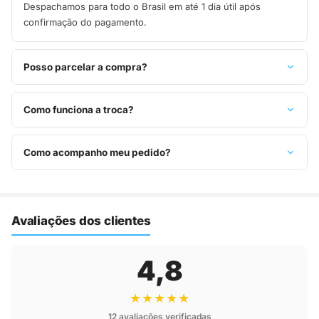
Despachamos para todo o Brasil em até 1 dia útil após
confirmação do pagamento.
Posso parcelar a compra?
Sim, parcelamos em até 10x sem juros no cartão de crédito,
ou pague à vista no Pix com 8% de desconto.
Como funciona a troca?
Você tem 7 dias após o recebimento para solicitar troca.
Basta entrar em contato pelo WhatsApp ou e-mail.
Como acompanho meu pedido?
Assim que o pedido é despachado, você recebe o código de
rastreio por e-mail e WhatsApp para acompanhar a entrega
até a sua casa.
Avaliações dos clientes
4,8
★★★★★
12 avaliações verificadas