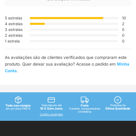
5 estrelas
10
4 estrelas
2
3 estrelas
0
2 estrelas
0
1 estrela
0
As avaliações são de clientes verificados que compraram este
produto. Quer deixar sua avaliação? Acesse o pedido em
Minha
Conta
.
Toda sua compra
Toda loja em até
Frete
Produtos de
10 X Sem Juros
Ótima Qualidade
em um único FRETE
Correios, transportadora
e motoboy
Confira condições