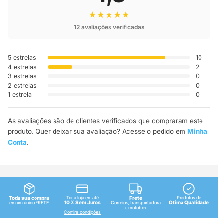
★★★★★
12 avaliações verificadas
5 estrelas
10
4 estrelas
2
3 estrelas
0
2 estrelas
0
1 estrela
0
As avaliações são de clientes verificados que compraram este
produto. Quer deixar sua avaliação? Acesse o pedido em
Minha
Conta
.
Toda sua compra
Toda loja em até
Frete
Produtos de
10 X Sem Juros
Ótima Qualidade
em um único FRETE
Correios, transportadora
e motoboy
Confira condições