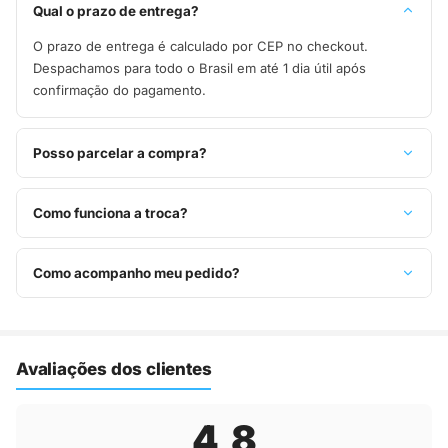
Qual o prazo de entrega?
O prazo de entrega é calculado por CEP no checkout.
Despachamos para todo o Brasil em até 1 dia útil após
confirmação do pagamento.
Posso parcelar a compra?
Sim, parcelamos em até 10x sem juros no cartão de crédito,
ou pague à vista no Pix com 8% de desconto.
Como funciona a troca?
Você tem 7 dias após o recebimento para solicitar troca.
Basta entrar em contato pelo WhatsApp ou e-mail.
Como acompanho meu pedido?
Assim que o pedido é despachado, você recebe o código de
rastreio por e-mail e WhatsApp para acompanhar a entrega
até a sua casa.
Avaliações dos clientes
4,8