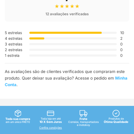
★★★★★
12 avaliações verificadas
5 estrelas
10
4 estrelas
2
3 estrelas
0
2 estrelas
0
1 estrela
0
As avaliações são de clientes verificados que compraram este
produto. Quer deixar sua avaliação? Acesse o pedido em
Minha
Conta
.
Toda sua compra
Toda loja em até
Frete
Produtos de
10 X Sem Juros
Ótima Qualidade
em um único FRETE
Correios, transportadora
e motoboy
Confira condições