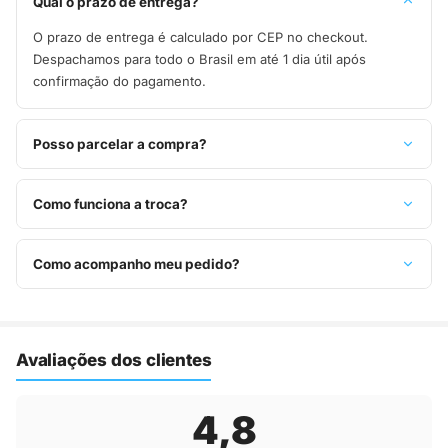
Qual o prazo de entrega?
O prazo de entrega é calculado por CEP no checkout.
Despachamos para todo o Brasil em até 1 dia útil após
confirmação do pagamento.
Posso parcelar a compra?
Sim, parcelamos em até 10x sem juros no cartão de crédito,
ou pague à vista no Pix com 8% de desconto.
Como funciona a troca?
Você tem 7 dias após o recebimento para solicitar troca.
Basta entrar em contato pelo WhatsApp ou e-mail.
Como acompanho meu pedido?
Assim que o pedido é despachado, você recebe o código de
rastreio por e-mail e WhatsApp para acompanhar a entrega
até a sua casa.
Avaliações dos clientes
4,8