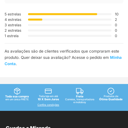
5 estrelas
10
4 estrelas
2
3 estrelas
0
2 estrelas
0
1 estrela
0
As avaliações são de clientes verificados que compraram este
produto. Quer deixar sua avaliação? Acesse o pedido em
Minha
Conta
.
Toda sua compra
Toda loja em até
Frete
Produtos de
10 X Sem Juros
Ótima Qualidade
em um único FRETE
Correios, transportadora
e motoboy
Confira condições