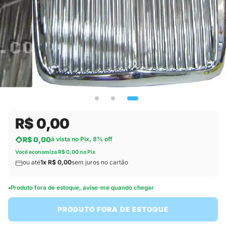
R$ 0,00
R$ 0,00
à vista no Pix, 8% off
Você economiza R$ 0,00 no Pix
ou até
1x R$ 0,00
sem juros no cartão
Produto fora de estoque, avise-me quando chegar
PRODUTO FORA DE ESTOQUE