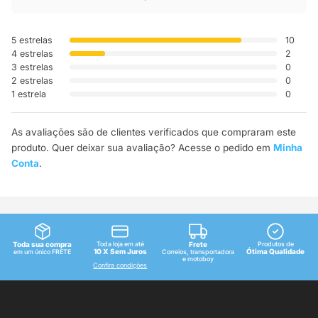
5 estrelas
10
4 estrelas
2
3 estrelas
0
2 estrelas
0
1 estrela
0
As avaliações são de clientes verificados que compraram este
produto. Quer deixar sua avaliação? Acesse o pedido em
Minha
Conta
.
Toda sua compra
Toda loja em até
Frete
Produtos de
10 X Sem Juros
Ótima Qualidade
em um único FRETE
Correios, transportadora
e motoboy
Confira condições