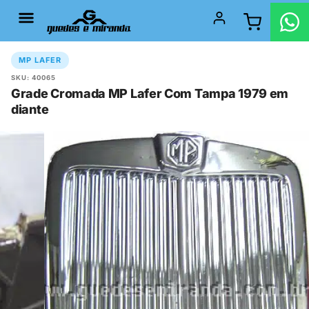
MP LAFER
SKU: 40065
Grade Cromada MP Lafer Com Tampa 1979 em
diante