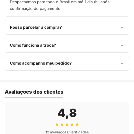
Despachamos para todo o Brasil em até 1 dia útil após
confirmação do pagamento.
Posso parcelar a compra?
Sim, parcelamos em até 10x sem juros no cartão de crédito,
ou pague à vista no Pix com 8% de desconto.
Como funciona a troca?
Você tem 7 dias após o recebimento para solicitar troca.
Basta entrar em contato pelo WhatsApp ou e-mail.
Como acompanho meu pedido?
Assim que o pedido é despachado, você recebe o código de
rastreio por e-mail e WhatsApp para acompanhar a entrega
até a sua casa.
Avaliações dos clientes
4,8
★★★★★
12 avaliações verificadas