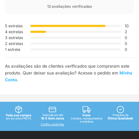
12 avaliações verificadas
5 estrelas
10
4 estrelas
2
3 estrelas
0
2 estrelas
0
1 estrela
0
As avaliações são de clientes verificados que compraram este
produto. Quer deixar sua avaliação? Acesse o pedido em
Minha
Conta
.
Toda sua compra
Toda loja em até
Frete
Produtos de
10 X Sem Juros
Ótima Qualidade
em um único FRETE
Correios, transportadora
e motoboy
Confira condições