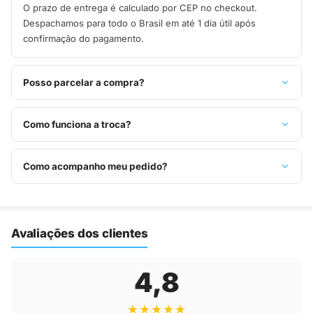
O prazo de entrega é calculado por CEP no checkout.
Despachamos para todo o Brasil em até 1 dia útil após
confirmação do pagamento.
Posso parcelar a compra?
Sim, parcelamos em até 10x sem juros no cartão de crédito,
ou pague à vista no Pix com 8% de desconto.
Como funciona a troca?
Você tem 7 dias após o recebimento para solicitar troca.
Basta entrar em contato pelo WhatsApp ou e-mail.
Como acompanho meu pedido?
Assim que o pedido é despachado, você recebe o código de
rastreio por e-mail e WhatsApp para acompanhar a entrega
até a sua casa.
Avaliações dos clientes
4,8
★★★★★