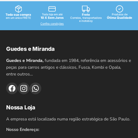
Toda sua compra
Toda loja em até
Frete
Produtos de
10 X Sem Juros
Ótima Qualidade
em um único FRETE
Correios, transportadora
e motoboy
Confira condições
Guedes e Miranda
Guedes e Miranda,
fundada em 1984, referência em acessórios e
peças para carros antigos e clássicos, Fusca, Kombi e Opala,
entre outros…
Nossa Loja
A empresa está localizada numa região estratégica de São Paulo.
Nosso Endereço: