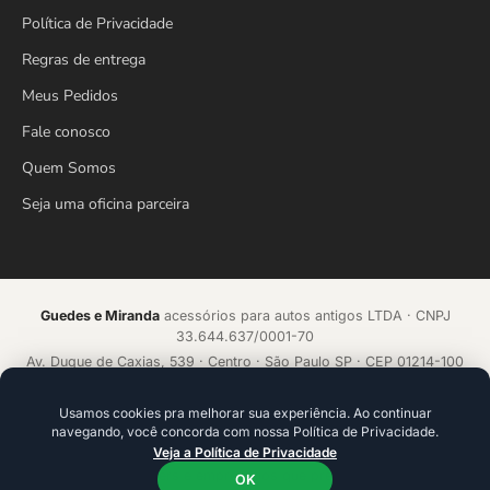
Política de Privacidade
Regras de entrega
Meus Pedidos
Fale conosco
Quem Somos
Seja uma oficina parceira
Guedes e Miranda
acessórios para autos antigos LTDA · CNPJ
33.644.637/0001-70
Av. Duque de Caxias, 539 · Centro · São Paulo SP · CEP 01214-100
Loja online desde 2018 · Todos os direitos reservados
Usamos cookies pra melhorar sua experiência. Ao continuar
navegando, você concorda com nossa Política de Privacidade.
Acelerado por
ecommerce.CAMP
Veja a Política de Privacidade
Plataforma de alta conversão com IA que aprende a cada venda.
Ideal para founders e empresários que precisam ir além da
OK