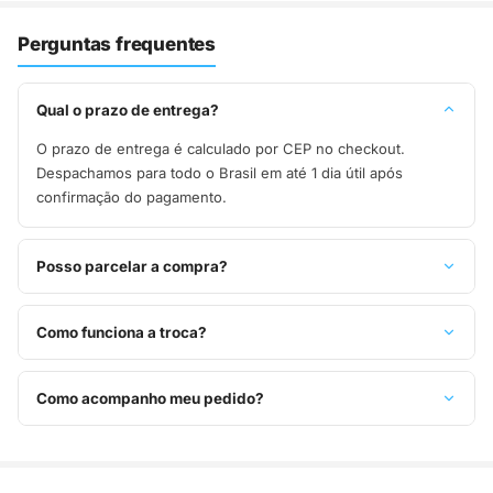
Perguntas frequentes
Qual o prazo de entrega?
O prazo de entrega é calculado por CEP no checkout.
Despachamos para todo o Brasil em até 1 dia útil após
confirmação do pagamento.
Posso parcelar a compra?
Sim, parcelamos em até 10x sem juros no cartão de crédito,
ou pague à vista no Pix com 8% de desconto.
Como funciona a troca?
Você tem 7 dias após o recebimento para solicitar troca.
Basta entrar em contato pelo WhatsApp ou e-mail.
Como acompanho meu pedido?
Assim que o pedido é despachado, você recebe o código de
rastreio por e-mail e WhatsApp para acompanhar a entrega
até a sua casa.