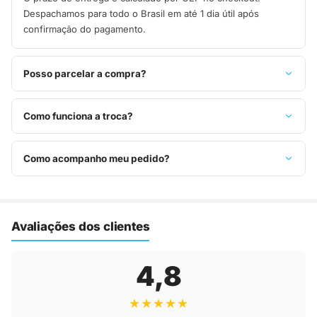
Despachamos para todo o Brasil em até 1 dia útil após
confirmação do pagamento.
Posso parcelar a compra?
Sim, parcelamos em até 10x sem juros no cartão de crédito,
ou pague à vista no Pix com 8% de desconto.
Como funciona a troca?
Você tem 7 dias após o recebimento para solicitar troca.
Basta entrar em contato pelo WhatsApp ou e-mail.
Como acompanho meu pedido?
Assim que o pedido é despachado, você recebe o código de
rastreio por e-mail e WhatsApp para acompanhar a entrega
até a sua casa.
Avaliações dos clientes
4,8
★★★★★