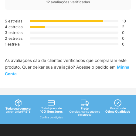
12 avaliações verificadas
5 estrelas
10
4 estrelas
2
3 estrelas
0
2 estrelas
0
1 estrela
0
As avaliações são de clientes verificados que compraram este
produto. Quer deixar sua avaliação? Acesse o pedido em
Minha
Conta
.
Toda sua compra
Toda loja em até
Frete
Produtos de
10 X Sem Juros
Ótima Qualidade
em um único FRETE
Correios, transportadora
e motoboy
Confira condições