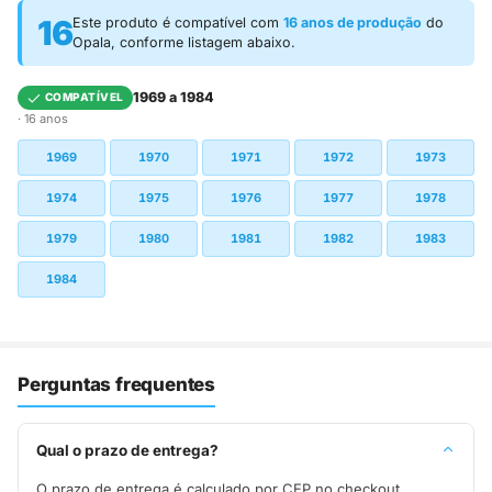
16
Este produto é compatível com
16 anos de produção
do
Opala, conforme listagem abaixo.
1969 a 1984
COMPATÍVEL
· 16 anos
1969
1970
1971
1972
1973
1974
1975
1976
1977
1978
1979
1980
1981
1982
1983
1984
Perguntas frequentes
Qual o prazo de entrega?
O prazo de entrega é calculado por CEP no checkout.