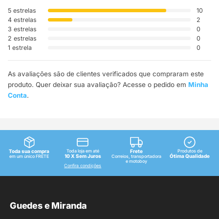
5 estrelas
10
4 estrelas
2
3 estrelas
0
2 estrelas
0
1 estrela
0
As avaliações são de clientes verificados que compraram este
produto. Quer deixar sua avaliação? Acesse o pedido em
Minha
Conta
.
Toda sua compra
Toda loja em até
Frete
Produtos de
10 X Sem Juros
Ótima Qualidade
em um único FRETE
Correios, transportadora
e motoboy
Confira condições
Guedes e Miranda