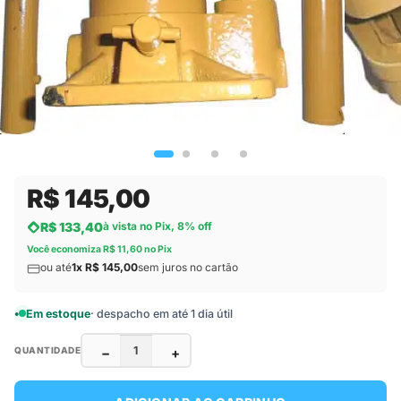
R$ 145,00
R$ 133,40
à vista no Pix, 8% off
Você economiza R$ 11,60 no Pix
ou até
1x R$ 145,00
sem juros no cartão
Em estoque
· despacho em até 1 dia útil
−
+
QUANTIDADE