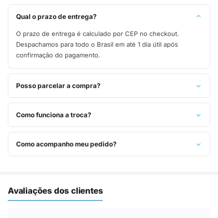
Qual o prazo de entrega?
O prazo de entrega é calculado por CEP no checkout.
Despachamos para todo o Brasil em até 1 dia útil após
confirmação do pagamento.
Posso parcelar a compra?
Sim, parcelamos em até 10x sem juros no cartão de crédito,
ou pague à vista no Pix com 8% de desconto.
Como funciona a troca?
Você tem 7 dias após o recebimento para solicitar troca.
Basta entrar em contato pelo WhatsApp ou e-mail.
Como acompanho meu pedido?
Assim que o pedido é despachado, você recebe o código de
rastreio por e-mail e WhatsApp para acompanhar a entrega
até a sua casa.
Avaliações dos clientes