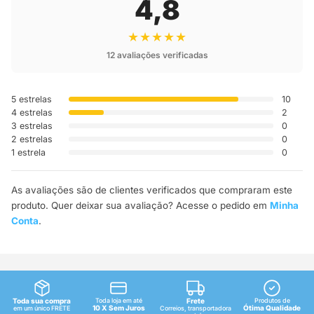
4,8
★★★★★
12 avaliações verificadas
5 estrelas
10
4 estrelas
2
3 estrelas
0
2 estrelas
0
1 estrela
0
As avaliações são de clientes verificados que compraram este
produto. Quer deixar sua avaliação? Acesse o pedido em
Minha
Conta
.
Toda sua compra
Toda loja em até
Frete
Produtos de
10 X Sem Juros
Ótima Qualidade
em um único FRETE
Correios, transportadora