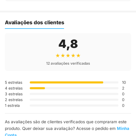
Assim que o pedido é despachado, você recebe o código de
rastreio por e-mail e WhatsApp para acompanhar a entrega
até a sua casa.
Avaliações dos clientes
4,8
★★★★★
12 avaliações verificadas
5 estrelas
10
4 estrelas
2
3 estrelas
0
2 estrelas
0
1 estrela
0
As avaliações são de clientes verificados que compraram este
produto. Quer deixar sua avaliação? Acesse o pedido em
Minha
Conta
.