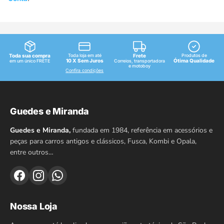
Toda sua compra
Toda loja em até
Frete
Produtos de
10 X Sem Juros
Ótima Qualidade
em um único FRETE
Correios, transportadora
e motoboy
Confira condições
Guedes e Miranda
Guedes e Miranda,
fundada em 1984, referência em acessórios e
peças para carros antigos e clássicos, Fusca, Kombi e Opala,
entre outros…
Nossa Loja