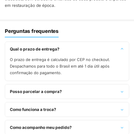
em restauração de época.
Perguntas frequentes
Qual o prazo de entrega?
O prazo de entrega é calculado por CEP no checkout.
Despachamos para todo o Brasil em até 1 dia útil após
confirmação do pagamento.
Posso parcelar a compra?
Sim, parcelamos em até 10x sem juros no cartão de crédito,
ou pague à vista no Pix com 8% de desconto.
Como funciona a troca?
Você tem 7 dias após o recebimento para solicitar troca.
Basta entrar em contato pelo WhatsApp ou e-mail.
Como acompanho meu pedido?