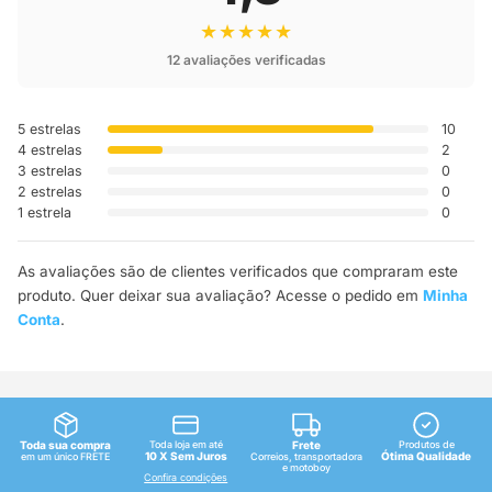
★★★★★
12 avaliações verificadas
5 estrelas
10
4 estrelas
2
3 estrelas
0
2 estrelas
0
1 estrela
0
As avaliações são de clientes verificados que compraram este
produto. Quer deixar sua avaliação? Acesse o pedido em
Minha
Conta
.
Toda sua compra
Toda loja em até
Frete
Produtos de
10 X Sem Juros
Ótima Qualidade
em um único FRETE
Correios, transportadora
e motoboy
Confira condições