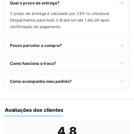
Qual o prazo de entrega?
O prazo de entrega é calculado por CEP no checkout.
Despachamos para todo o Brasil em até 1 dia útil após
confirmação do pagamento.
Posso parcelar a compra?
Sim, parcelamos em até 10x sem juros no cartão de crédito,
ou pague à vista no Pix com 8% de desconto.
Como funciona a troca?
Você tem 7 dias após o recebimento para solicitar troca.
Basta entrar em contato pelo WhatsApp ou e-mail.
Como acompanho meu pedido?
Assim que o pedido é despachado, você recebe o código de
rastreio por e-mail e WhatsApp para acompanhar a entrega
até a sua casa.
Avaliações dos clientes
4,8