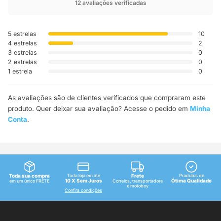
12 avaliações verificadas
5 estrelas
10
4 estrelas
2
3 estrelas
0
2 estrelas
0
1 estrela
0
As avaliações são de clientes verificados que compraram este
produto. Quer deixar sua avaliação? Acesse o pedido em
Minha
Conta
.
Toda sua compra
Toda loja em até
Frete
Produtos de
10 X Sem Juros
Ótima Qualidade
em um único FRETE
Correios, transportadora
e motoboy
Confira condições