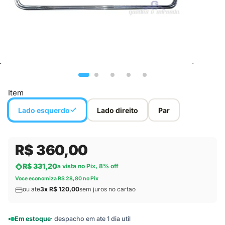
Item
Lado esquerdo
Lado direito
Par
R$ 360,00
R$ 331,20
a vista no Pix, 8% off
Voce economiza R$ 28,80 no Pix
ou ate
3x R$ 120,00
sem juros no cartao
Em estoque
· despacho em ate 1 dia util