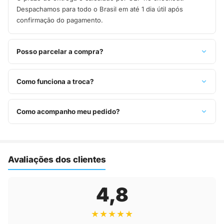
Despachamos para todo o Brasil em até 1 dia útil após
confirmação do pagamento.
Posso parcelar a compra?
Sim, parcelamos em até 10x sem juros no cartão de crédito,
ou pague à vista no Pix com 8% de desconto.
Como funciona a troca?
Você tem 7 dias após o recebimento para solicitar troca.
Basta entrar em contato pelo WhatsApp ou e-mail.
Como acompanho meu pedido?
Assim que o pedido é despachado, você recebe o código de
rastreio por e-mail e WhatsApp para acompanhar a entrega
até a sua casa.
Avaliações dos clientes
4,8
★★★★★