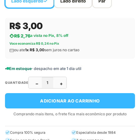
Lado esquerdo
Lado direito
Par
R$ 3,00
R$ 2,76
a vista no Pix, 8% off
Voce economiza R$ 0,24 no Pix
ou ate
1x R$ 3,00
sem juros no cartao
Em estoque
· despacho em ate 1 dia util
−
+
QUANTIDADE
ADICIONAR AO CARRINHO
Comprando mais itens, o frete fica mais econômico por produto
Compra 100% segura
Especialista desde 1984