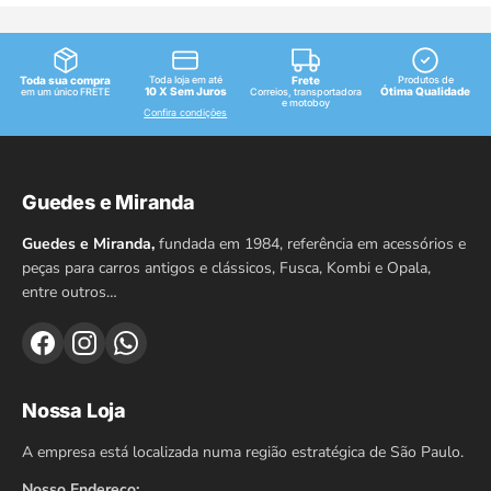
Toda sua compra
Toda loja em até
Frete
Produtos de
10 X Sem Juros
Ótima Qualidade
em um único FRETE
Correios, transportadora
e motoboy
Confira condições
Guedes e Miranda
Guedes e Miranda,
fundada em 1984, referência em acessórios e
peças para carros antigos e clássicos, Fusca, Kombi e Opala,
entre outros…
Nossa Loja
A empresa está localizada numa região estratégica de São Paulo.
Nosso Endereço: