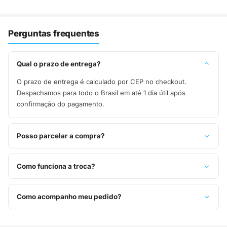
Perguntas frequentes
Qual o prazo de entrega?
O prazo de entrega é calculado por CEP no checkout.
Despachamos para todo o Brasil em até 1 dia útil após
confirmação do pagamento.
Posso parcelar a compra?
Sim, parcelamos em até 10x sem juros no cartão de crédito,
ou pague à vista no Pix com 8% de desconto.
Como funciona a troca?
Você tem 7 dias após o recebimento para solicitar troca.
Basta entrar em contato pelo WhatsApp ou e-mail.
Como acompanho meu pedido?
Assim que o pedido é despachado, você recebe o código de
rastreio por e-mail e WhatsApp para acompanhar a entrega