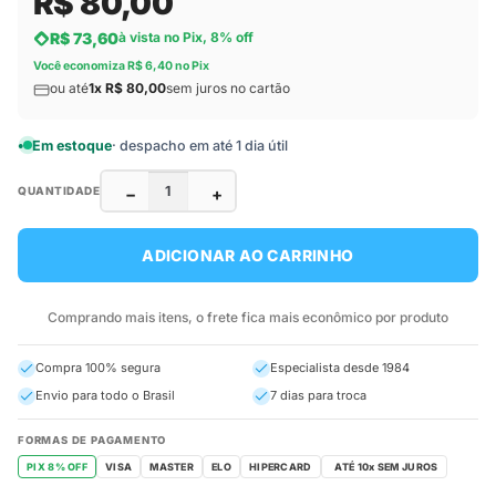
R$ 80,00
R$ 73,60
à vista no Pix, 8% off
Você economiza R$ 6,40 no Pix
ou até
1x R$ 80,00
sem juros no cartão
Em estoque
· despacho em até 1 dia útil
−
+
QUANTIDADE
ADICIONAR AO CARRINHO
Comprando mais itens, o frete fica mais econômico por produto
Compra 100% segura
Especialista desde 1984
Envio para todo o Brasil
7 dias para troca
FORMAS DE PAGAMENTO
PIX 8% OFF
VISA
MASTER
ELO
HIPERCARD