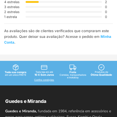
4 estrelas
2
3 estrelas
0
2 estrelas
0
1 estrela
0
As avaliações são de clientes verificados que compraram este
produto. Quer deixar sua avaliação? Acesse o pedido em
Minha
Conta
.
Toda sua compra
Toda loja em até
Frete
Produtos de
10 X Sem Juros
Ótima Qualidade
em um único FRETE
Correios, transportadora
e motoboy
Confira condições
Guedes e Miranda
Guedes e Miranda,
fundada em 1984, referência em acessórios e
peças para carros antigos e clássicos, Fusca, Kombi e Opala,