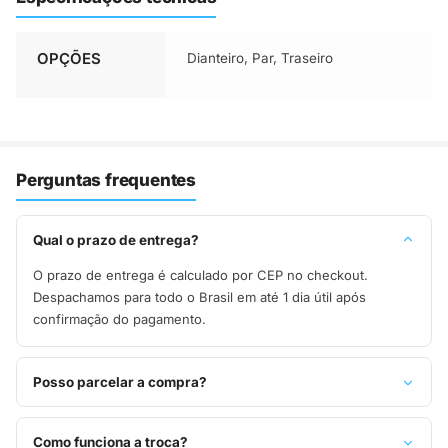
OPÇÕES
Dianteiro, Par, Traseiro
Perguntas frequentes
Qual o prazo de entrega?
O prazo de entrega é calculado por CEP no checkout.
Despachamos para todo o Brasil em até 1 dia útil após
confirmação do pagamento.
Posso parcelar a compra?
Sim, parcelamos em até 10x sem juros no cartão de crédito,
ou pague à vista no Pix com 8% de desconto.
Como funciona a troca?