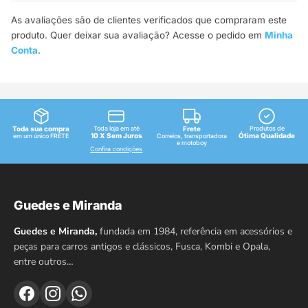
As avaliações são de clientes verificados que compraram este
produto. Quer deixar sua avaliação? Acesse o pedido em
Minha
Conta
.
Toda sua compra
Toda loja em até
Frete
Produtos de
10 X Sem Juros
Ótima Qualidade
em um único FRETE
Correios, transportadora
e motoboy
Confira condições
Guedes e Miranda
Guedes e Miranda,
fundada em 1984, referência em acessórios e
peças para carros antigos e clássicos, Fusca, Kombi e Opala,
entre outros…