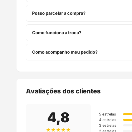
Posso parcelar a compra?
Sim, parcelamos em até 10x sem juros no cartão de
Como funciona a troca?
Você tem 7 dias após o recebimento para solicitar 
Como acompanho meu pedido?
Assim que o pedido é despachado, você recebe o c
Avaliações dos clientes
4,8
5 estrelas
4 estrelas
3 estrelas
★★★★★
2 estrelas