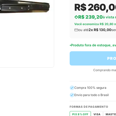
R$ 260,
R$ 239,20
à vista 
Você economiza R$ 20,80 n
ou até
2x R$ 130,00
se
Produto fora de estoque, 
PRO
Comprando mais
Compra 100% segura
Envio para todo o Brasil
FORMAS DE PAGAMENTO
PIX 8% OFF
VISA
MASTE