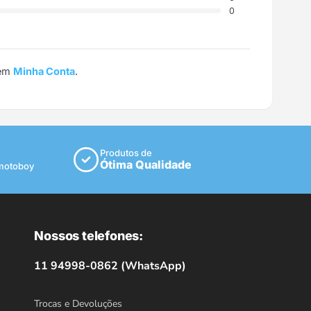
0
 em
Minha Conta
.
Produtos de
Ótima Qualidade
 motoboy
Nossos telefones:
11 94998-0862 (WhatsApp)
Trocas e Devoluções