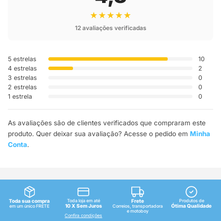
★★★★★
12 avaliações verificadas
5 estrelas
10
4 estrelas
2
3 estrelas
0
2 estrelas
0
1 estrela
0
As avaliações são de clientes verificados que compraram este
produto. Quer deixar sua avaliação? Acesse o pedido em
Minha
Conta
.
Toda sua compra
Toda loja em até
Frete
Produtos de
10 X Sem Juros
Ótima Qualidade
em um único FRETE
Correios, transportadora
e motoboy
Confira condições