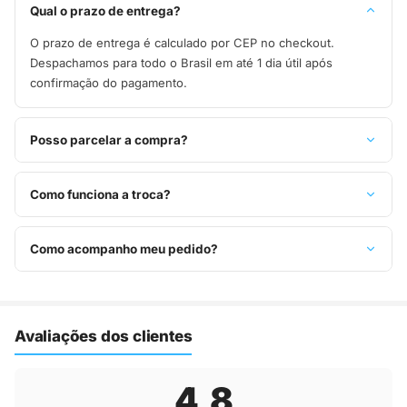
Qual o prazo de entrega?
O prazo de entrega é calculado por CEP no checkout.
Despachamos para todo o Brasil em até 1 dia útil após
confirmação do pagamento.
Posso parcelar a compra?
Sim, parcelamos em até 10x sem juros no cartão de crédito,
ou pague à vista no Pix com 8% de desconto.
Como funciona a troca?
Você tem 7 dias após o recebimento para solicitar troca.
Basta entrar em contato pelo WhatsApp ou e-mail.
Como acompanho meu pedido?
Assim que o pedido é despachado, você recebe o código de
rastreio por e-mail e WhatsApp para acompanhar a entrega
até a sua casa.
Avaliações dos clientes
4,8