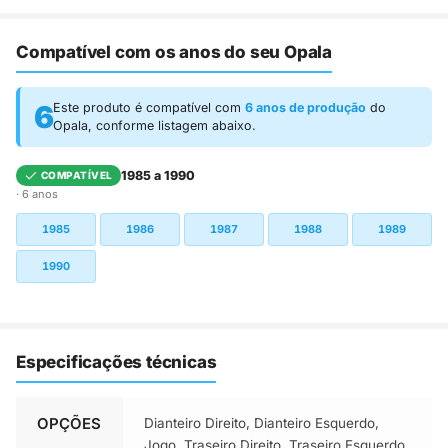
Compatível com os anos do seu Opala
6
Este produto é compatível com
6 anos de produção
do
Opala, conforme listagem abaixo.
1985 a 1990
COMPATÍVEL
· 6 anos
1985
1986
1987
1988
1989
1990
Especificações técnicas
OPÇÕES
Dianteiro Direito, Dianteiro Esquerdo,
Jogo, Traseiro Direito, Traseiro Esquerdo