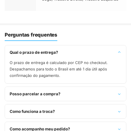
Perguntas frequentes
Qual o prazo de entrega?
O prazo de entrega é calculado por CEP no checkout.
Despachamos para todo o Brasil em até 1 dia útil após
confirmação do pagamento.
Posso parcelar a compra?
Sim, parcelamos em até 10x sem juros no cartão de crédito,
ou pague à vista no Pix com 8% de desconto.
Como funciona a troca?
Você tem 7 dias após o recebimento para solicitar troca.
Basta entrar em contato pelo WhatsApp ou e-mail.
Como acompanho meu pedido?