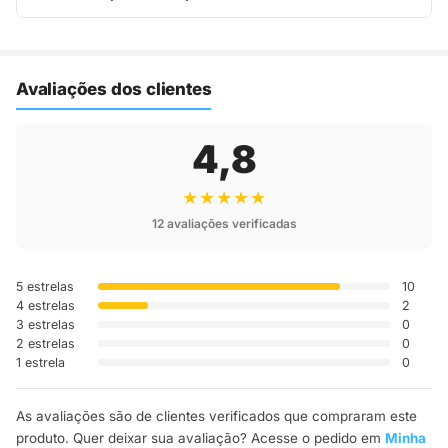
Assim que o pedido é despachado, você recebe o código de
rastreio por e-mail e WhatsApp para acompanhar a entrega
até a sua casa.
Avaliações dos clientes
4,8
★★★★★
12 avaliações verificadas
5 estrelas
10
4 estrelas
2
3 estrelas
0
2 estrelas
0
1 estrela
0
As avaliações são de clientes verificados que compraram este
produto. Quer deixar sua avaliação? Acesse o pedido em
Minha