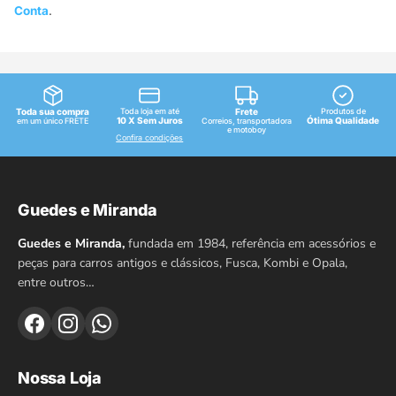
Conta
.
Toda sua compra
Toda loja em até
Frete
Produtos de
10 X Sem Juros
Ótima Qualidade
em um único FRETE
Correios, transportadora
e motoboy
Confira condições
Guedes e Miranda
Guedes e Miranda,
fundada em 1984, referência em acessórios e
peças para carros antigos e clássicos, Fusca, Kombi e Opala,
entre outros…
Nossa Loja