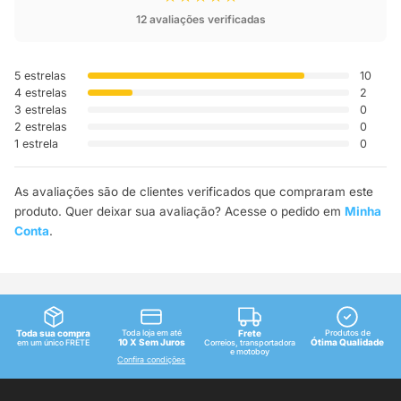
12 avaliações verificadas
5 estrelas
10
4 estrelas
2
3 estrelas
0
2 estrelas
0
1 estrela
0
As avaliações são de clientes verificados que compraram este
produto. Quer deixar sua avaliação? Acesse o pedido em
Minha
Conta
.
Toda sua compra
Toda loja em até
Frete
Produtos de
10 X Sem Juros
Ótima Qualidade
em um único FRETE
Correios, transportadora
e motoboy
Confira condições