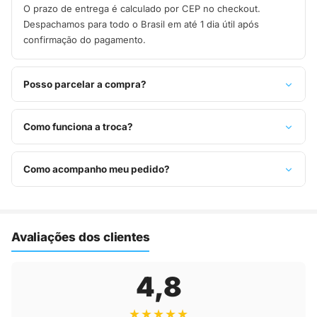
O prazo de entrega é calculado por CEP no checkout.
Despachamos para todo o Brasil em até 1 dia útil após
confirmação do pagamento.
Posso parcelar a compra?
Sim, parcelamos em até 10x sem juros no cartão de crédito,
ou pague à vista no Pix com 8% de desconto.
Como funciona a troca?
Você tem 7 dias após o recebimento para solicitar troca.
Basta entrar em contato pelo WhatsApp ou e-mail.
Como acompanho meu pedido?
Assim que o pedido é despachado, você recebe o código de
rastreio por e-mail e WhatsApp para acompanhar a entrega
até a sua casa.
Avaliações dos clientes
4,8
★★★★★