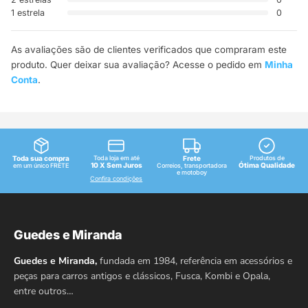
1 estrela
0
As avaliações são de clientes verificados que compraram este
produto. Quer deixar sua avaliação? Acesse o pedido em
Minha
Conta
.
Toda sua compra
Toda loja em até
Frete
Produtos de
10 X Sem Juros
Ótima Qualidade
em um único FRETE
Correios, transportadora
e motoboy
Confira condições
Guedes e Miranda
Guedes e Miranda,
fundada em 1984, referência em acessórios e
peças para carros antigos e clássicos, Fusca, Kombi e Opala,
entre outros…