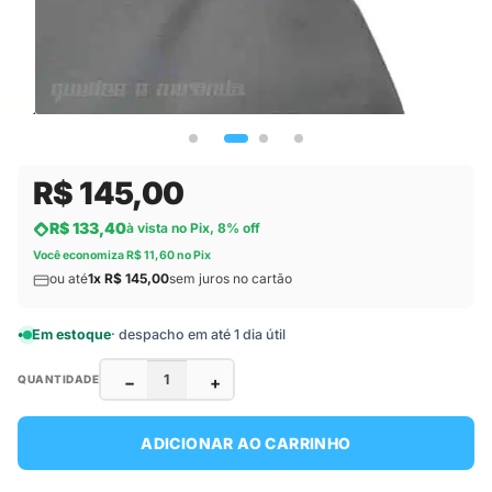
R$ 145,00
R$ 133,40
à vista no Pix, 8% off
Você economiza R$ 11,60 no Pix
ou até
1x R$ 145,00
sem juros no cartão
Em estoque
· despacho em até 1 dia útil
−
+
QUANTIDADE
ADICIONAR AO CARRINHO