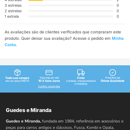
3 estrelas
0
2 estrelas
0
1 estrela
0
As avaliações são de clientes verificados que compraram este
produto. Quer deixar sua avaliação? Acesse o pedido em
Minha
Conta
.
Toda sua compra
Toda loja em até
Frete
Produtos de
10 X Sem Juros
Ótima Qualidade
em um único FRETE
Correios, transportadora
e motoboy
Confira condições
Guedes e Miranda
Guedes e Miranda,
fundada em 1984, referência em acessórios e
peças para carros antigos e clássicos, Fusca, Kombi e Opala,