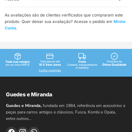
As avaliações são de clientes verificados que compraram este
produto. Quer deixar sua avaliação? Acesse o pedido em
Minha
Conta
.
Toda sua compra
Toda loja em até
Frete
Produtos de
10 X Sem Juros
Ótima Qualidade
em um único FRETE
Correios, transportadora
e motoboy
Confira condições
Guedes e Miranda
Guedes e Miranda,
fundada em 1984, referência em acessórios e
peças para carros antigos e clássicos, Fusca, Kombi e Opala,
entre outros…