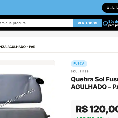
OLÁ, 
8% d
VER TODOS
para p
 CINZA AGULHADO – PAR
FUSCA
SKU: 11189
Quebra Sol Fus
AGULHADO – P
R$ 120,0