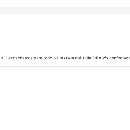
t. Despachamos para todo o Brasil em até 1 dia útil após confirma
 crédito, ou pague à vista no Pix com 8% de desconto.
troca. Basta entrar em contato pelo WhatsApp ou e-mail.
ódigo de rastreio por e-mail e WhatsApp para acompanhar a entreg