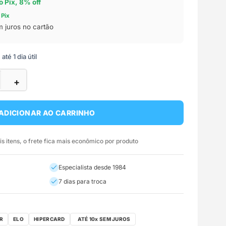
o Pix, 8% off
 Pix
 juros no cartão
té 1 dia útil
+
ADICIONAR AO CARRINHO
 itens, o frete fica mais econômico por produto
Especialista desde 1984
7 dias para troca
R
ELO
HIPERCARD