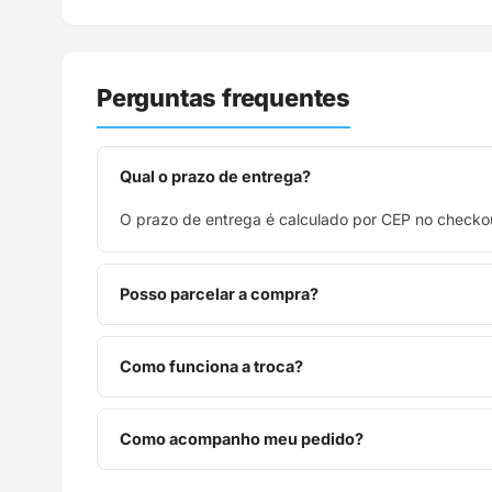
Perguntas frequentes
Qual o prazo de entrega?
O prazo de entrega é calculado por CEP no checkou
Posso parcelar a compra?
Sim, parcelamos em até 10x sem juros no cartão de
Como funciona a troca?
Você tem 7 dias após o recebimento para solicitar 
Como acompanho meu pedido?
Assim que o pedido é despachado, você recebe o c