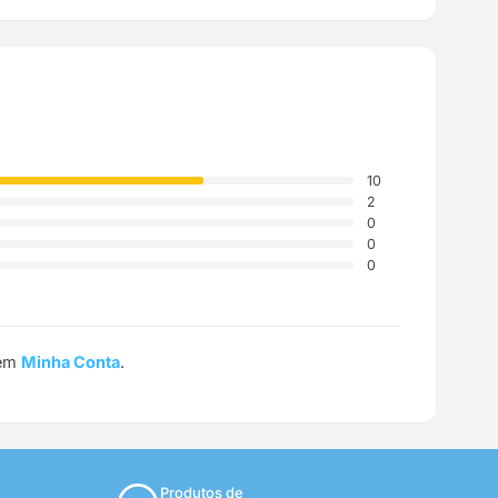
10
2
0
0
0
 em
Minha Conta
.
Produtos de