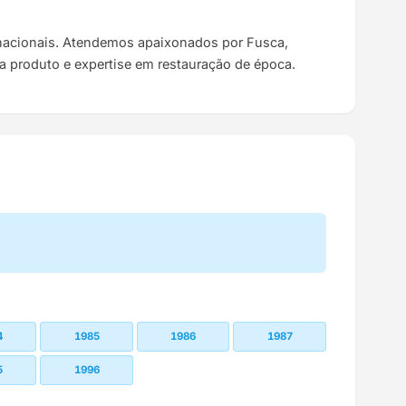
s nacionais. Atendemos apaixonados por Fusca,
da produto e expertise em restauração de época.
4
1985
1986
1987
5
1996