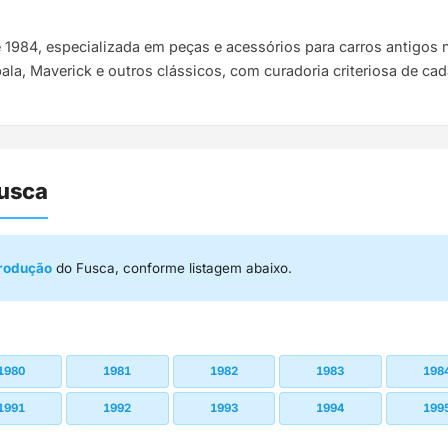
e 1984, especializada em peças e acessórios para carros antigo
pala, Maverick e outros clássicos, com curadoria criteriosa de ca
Fusca
produção
do Fusca, conforme listagem abaixo.
1980
1981
1982
1983
198
1991
1992
1993
1994
199