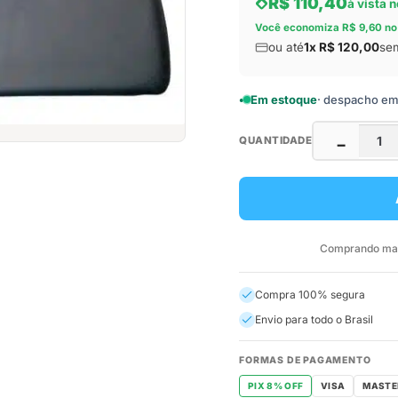
R$ 110,40
à vista n
Você economiza R$ 9,60 no
ou até
1x R$ 120,00
sem
Em estoque
· despacho em a
QUANTIDADE
−
Comprando mais
Compra 100% segura
Envio para todo o Brasil
FORMAS DE PAGAMENTO
PIX 8% OFF
VISA
MASTE