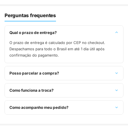
Perguntas frequentes
Qual o prazo de entrega?
O prazo de entrega é calculado por CEP no checkout.
Despachamos para todo o Brasil em até 1 dia útil após
confirmação do pagamento.
Posso parcelar a compra?
Sim, parcelamos em até 10x sem juros no cartão de crédito,
ou pague à vista no Pix com 8% de desconto.
Como funciona a troca?
Você tem 7 dias após o recebimento para solicitar troca.
Basta entrar em contato pelo WhatsApp ou e-mail.
Como acompanho meu pedido?
Assim que o pedido é despachado, você recebe o código de
rastreio por e-mail e WhatsApp para acompanhar a entrega