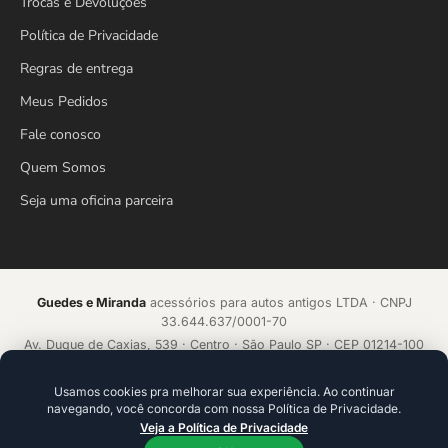
Trocas e Devoluções
Política de Privacidade
Regras de entrega
Meus Pedidos
Fale conosco
Quem Somos
Seja uma oficina parceira
Guedes e Miranda
acessórios para autos antigos LTDA · CNPJ
33.644.637/0001-70
Av. Duque de Caxias, 539 · Centro · São Paulo SP · CEP 01214-100
Loja online desde 2018 · Todos os direitos reservados
Usamos cookies pra melhorar sua experiência. Ao continuar
navegando, você concorda com nossa Política de Privacidade.
Acelerado por
ecommerce.CAMP
Veja a Política de Privacidade
Plataforma de alta conversão com IA que aprende a cada venda.