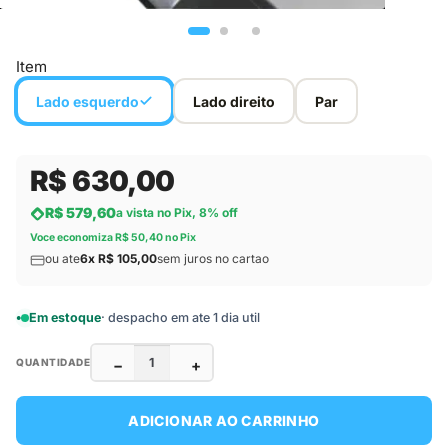
Item
Lado esquerdo
Lado direito
Par
R$ 630,00
R$ 579,60
a vista no Pix, 8% off
Voce economiza R$ 50,40 no Pix
ou ate
6x R$ 105,00
sem juros no cartao
Em estoque
· despacho em ate 1 dia util
−
+
QUANTIDADE
ADICIONAR AO CARRINHO