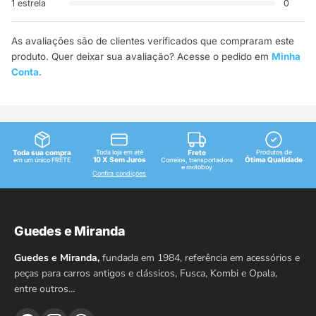
1 estrela
0
As avaliações são de clientes verificados que compraram este
produto. Quer deixar sua avaliação? Acesse o pedido em
Minha
Conta
.
Toda sua compra
Toda loja em até
Frete
Produtos de
10 X Sem Juros
Ótima Qualidade
em um único FRETE
Correios, transportadora
e motoboy
Confira condições
Guedes e Miranda
Guedes e Miranda,
fundada em 1984, referência em acessórios e
peças para carros antigos e clássicos, Fusca, Kombi e Opala,
entre outros…