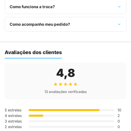
ou pague à vista no Pix com 8% de desconto.
Como funciona a troca?
Você tem 7 dias após o recebimento para solicitar troca.
Basta entrar em contato pelo WhatsApp ou e-mail.
Como acompanho meu pedido?
Assim que o pedido é despachado, você recebe o código de
rastreio por e-mail e WhatsApp para acompanhar a entrega
até a sua casa.
Avaliações dos clientes
4,8
★★★★★
12 avaliações verificadas
5 estrelas
10
4 estrelas
2
3 estrelas
0
2 estrelas
0