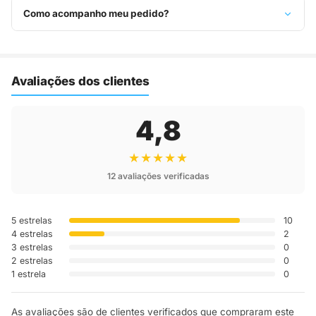
Basta entrar em contato pelo WhatsApp ou e-mail.
Como acompanho meu pedido?
Assim que o pedido é despachado, você recebe o código de
rastreio por e-mail e WhatsApp para acompanhar a entrega
até a sua casa.
Avaliações dos clientes
4,8
★★★★★
12 avaliações verificadas
5 estrelas
10
4 estrelas
2
3 estrelas
0
2 estrelas
0
1 estrela
0
As avaliações são de clientes verificados que compraram este