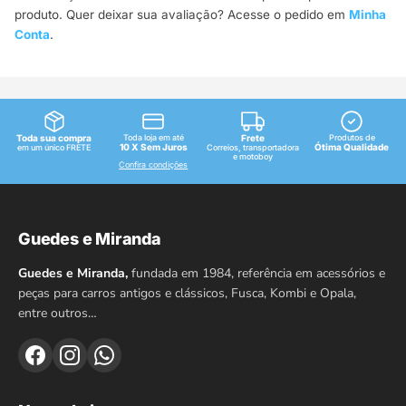
produto. Quer deixar sua avaliação? Acesse o pedido em
Minha
Conta
.
Toda sua compra
Toda loja em até
Frete
Produtos de
10 X Sem Juros
Ótima Qualidade
em um único FRETE
Correios, transportadora
e motoboy
Confira condições
Guedes e Miranda
Guedes e Miranda,
fundada em 1984, referência em acessórios e
peças para carros antigos e clássicos, Fusca, Kombi e Opala,
entre outros…