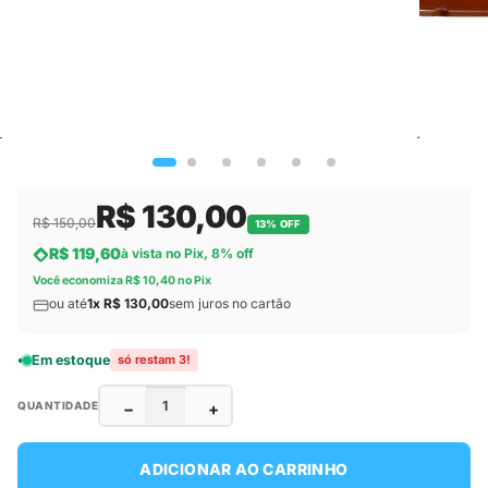
R$ 130,00
R$ 150,00
13% OFF
R$ 119,60
à vista no Pix, 8% off
Você economiza R$ 10,40 no Pix
ou até
1x R$ 130,00
sem juros no cartão
Em estoque
só restam 3!
−
+
QUANTIDADE
ADICIONAR AO CARRINHO