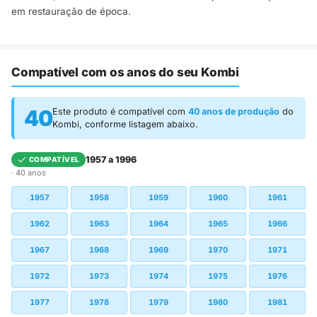
em restauração de época.
Compatível com os anos do seu Kombi
40
Este produto é compatível com
40 anos de produção
do
Kombi, conforme listagem abaixo.
1957 a 1996
COMPATÍVEL
· 40 anos
1957
1958
1959
1960
1961
1962
1963
1964
1965
1966
1967
1968
1969
1970
1971
1972
1973
1974
1975
1976
1977
1978
1979
1980
1981