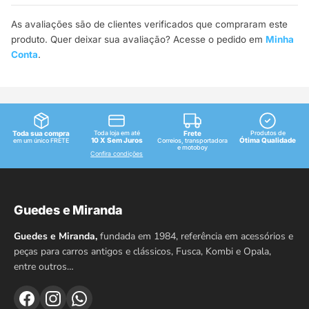
As avaliações são de clientes verificados que compraram este
produto. Quer deixar sua avaliação? Acesse o pedido em
Minha
Conta
.
Toda sua compra
Toda loja em até
Frete
Produtos de
10 X Sem Juros
Ótima Qualidade
em um único FRETE
Correios, transportadora
e motoboy
Confira condições
Guedes e Miranda
Guedes e Miranda,
fundada em 1984, referência em acessórios e
peças para carros antigos e clássicos, Fusca, Kombi e Opala,
entre outros…