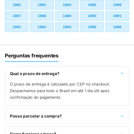
1982
1983
1984
1985
1986
1987
1988
1989
1990
1991
1992
1993
1994
1995
1996
Perguntas frequentes
Qual o prazo de entrega?
O prazo de entrega é calculado por CEP no checkout.
Despachamos para todo o Brasil em até 1 dia útil após
confirmação do pagamento.
Posso parcelar a compra?
Sim, parcelamos em até 10x sem juros no cartão de crédito,
ou pague à vista no Pix com 8% de desconto.
Como funciona a troca?