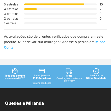
5 estrelas
10
4 estrelas
2
3 estrelas
0
2 estrelas
0
1 estrela
0
As avaliações são de clientes verificados que compraram este
produto. Quer deixar sua avaliação? Acesse o pedido em
Minha
Conta
.
Toda sua compra
Toda loja em até
Frete
Produtos de
10 X Sem Juros
Ótima Qualidade
em um único FRETE
Correios, transportadora
e motoboy
Confira condições
Guedes e Miranda