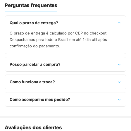
Perguntas frequentes
Qual o prazo de entrega?
O prazo de entrega é calculado por CEP no checkout.
Despachamos para todo o Brasil em até 1 dia útil após
confirmação do pagamento.
Posso parcelar a compra?
Sim, parcelamos em até 10x sem juros no cartão de crédito,
ou pague à vista no Pix com 8% de desconto.
Como funciona a troca?
Você tem 7 dias após o recebimento para solicitar troca.
Basta entrar em contato pelo WhatsApp ou e-mail.
Como acompanho meu pedido?
Assim que o pedido é despachado, você recebe o código de
rastreio por e-mail e WhatsApp para acompanhar a entrega
até a sua casa.
Avaliações dos clientes