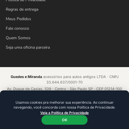
Regras de entrega
Meus Pedidos
Fale conosco
Quem Somos
Seja uma oficina parceira
Guedes e Miranda
acessórios para autos antigos LTDA · CNPJ
33.644.637/0001-70
Av. Duque de Caxias, 539 · Centro · São Paulo SP · CEP 01214-100
Loja online desde 2018 · Todos os direitos reservados
Usamos cookies pra melhorar sua experiência. Ao continuar
navegando, você concorda com nossa Política de Privacidade.
Acelerado por
ecommerce.CAMP
Veja a Política de Privacidade
Plataforma de alta conversão com IA que aprende a cada venda.
Ideal para founders e empresários que precisam ir além da
OK
tecnologia.