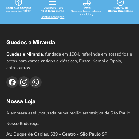
Toda sua compra
Toda loja em até
Frete
Produtos de
10 X Sem Juros
Ótima Qualidade
em um único FRETE
Correios, transportadora
e motoboy
Confira condições
Guedes e Miranda
Guedes e Miranda,
fundada em 1984, referência em acessórios e
peças para carros antigos e clássicos, Fusca, Kombi e Opala,
entre outros…
Nossa Loja
A empresa está localizada numa região estratégica de São Paulo.
Nosso Endereço:
Av. Duque de Caxias, 539 - Centro - São Paulo SP