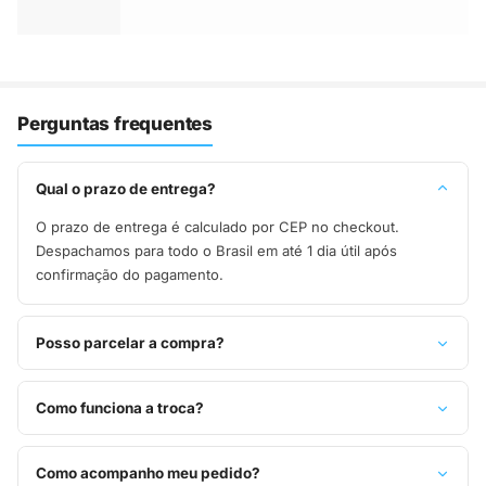
Perguntas frequentes
Qual o prazo de entrega?
O prazo de entrega é calculado por CEP no checkout.
Despachamos para todo o Brasil em até 1 dia útil após
confirmação do pagamento.
Posso parcelar a compra?
Sim, parcelamos em até 10x sem juros no cartão de crédito,
ou pague à vista no Pix com 8% de desconto.
Como funciona a troca?
Você tem 7 dias após o recebimento para solicitar troca.
Basta entrar em contato pelo WhatsApp ou e-mail.
Como acompanho meu pedido?