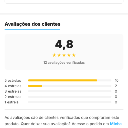
Assim que o pedido é despachado, você recebe o código de
rastreio por e-mail e WhatsApp para acompanhar a entrega
até a sua casa.
Avaliações dos clientes
4,8
★★★★★
12 avaliações verificadas
5 estrelas
10
4 estrelas
2
3 estrelas
0
2 estrelas
0
1 estrela
0
As avaliações são de clientes verificados que compraram este
produto. Quer deixar sua avaliação? Acesse o pedido em
Minha