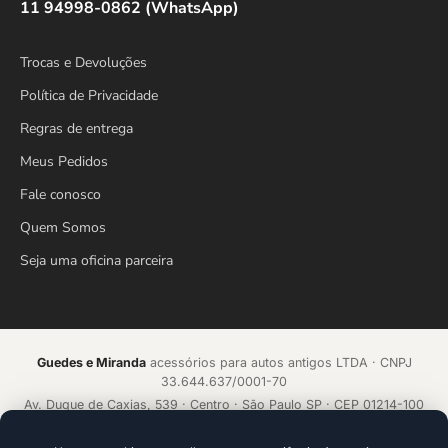
11 94998-0862 (WhatsApp)
Trocas e Devoluções
Política de Privacidade
Regras de entrega
Meus Pedidos
Fale conosco
Quem Somos
Seja uma oficina parceira
Guedes e Miranda
acessórios para autos antigos LTDA · CNPJ
33.644.637/0001-70
Av. Duque de Caxias, 539 · Centro · São Paulo SP · CEP 01214-100
Loja online desde 2018 · Todos os direitos reservados