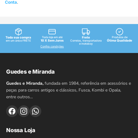
Conta
.
Toda sua compra
Toda loja em até
Frete
Produtos de
10 X Sem Juros
Ótima Qualidade
em um único FRETE
Correios, transportadora
e motoboy
Confira condições
Guedes e Miranda
Guedes e Miranda,
fundada em 1984, referência em acessórios e
peças para carros antigos e clássicos, Fusca, Kombi e Opala,
entre outros…
Nossa Loja