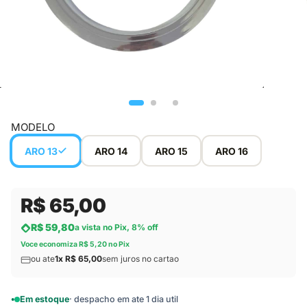
MODELO
ARO 13
ARO 14
ARO 15
ARO 16
R$ 65,00
R$ 59,80
a vista no Pix, 8% off
Voce economiza R$ 5,20 no Pix
ou ate
1x R$ 65,00
sem juros no cartao
Em estoque
· despacho em ate 1 dia util