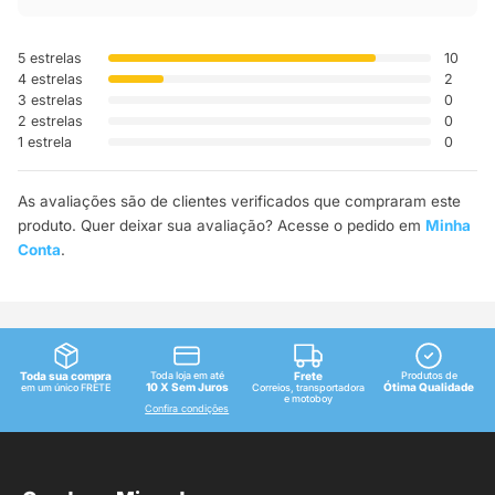
5 estrelas
10
4 estrelas
2
3 estrelas
0
2 estrelas
0
1 estrela
0
As avaliações são de clientes verificados que compraram este
produto. Quer deixar sua avaliação? Acesse o pedido em
Minha
Conta
.
Toda sua compra
Toda loja em até
Frete
Produtos de
10 X Sem Juros
Ótima Qualidade
em um único FRETE
Correios, transportadora
e motoboy
Confira condições