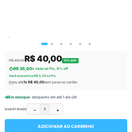
R$ 40,00
R$ 48,00
17% OFF
R$ 36,80
à vista no Pix, 8% off
Você economiza R$ 3,20 no Pix
ou até
1x R$ 40,00
sem juros no cartão
Em estoque
· despacho em até 1 dia útil
−
+
QUANTIDADE
ADICIONAR AO CARRINHO