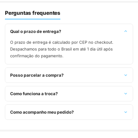
Perguntas frequentes
Qual o prazo de entrega?
O prazo de entrega é calculado por CEP no checkout.
Despachamos para todo o Brasil em até 1 dia útil após
confirmação do pagamento.
Posso parcelar a compra?
Sim, parcelamos em até 10x sem juros no cartão de crédito,
ou pague à vista no Pix com 8% de desconto.
Como funciona a troca?
Você tem 7 dias após o recebimento para solicitar troca.
Basta entrar em contato pelo WhatsApp ou e-mail.
Como acompanho meu pedido?
Assim que o pedido é despachado, você recebe o código de
rastreio por e-mail e WhatsApp para acompanhar a entrega
até a sua casa.