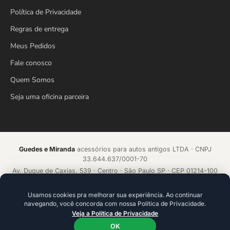
Política de Privacidade
Regras de entrega
Meus Pedidos
Fale conosco
Quem Somos
Seja uma oficina parceira
Guedes e Miranda
acessórios para autos antigos LTDA · CNPJ
33.644.637/0001-70
Av. Duque de Caxias, 539 · Centro · São Paulo SP · CEP 01214-100
Loja online desde 2018 · Todos os direitos reservados
Usamos cookies pra melhorar sua experiência. Ao continuar
navegando, você concorda com nossa Política de Privacidade.
Acelerado por
ecommerce.CAMP
Veja a Política de Privacidade
Plataforma de alta conversão com IA que aprende a cada venda.
Ideal para founders e empresários que precisam ir além da
OK