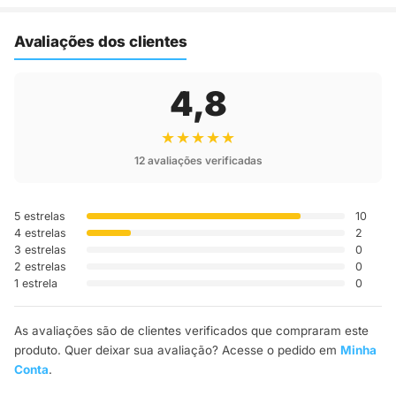
rastreio por e-mail e WhatsApp para acompanhar a entrega
até a sua casa.
Avaliações dos clientes
4,8
★★★★★
12 avaliações verificadas
5 estrelas
10
4 estrelas
2
3 estrelas
0
2 estrelas
0
1 estrela
0
As avaliações são de clientes verificados que compraram este
produto. Quer deixar sua avaliação? Acesse o pedido em
Minha
Conta
.