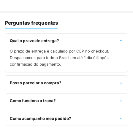
Perguntas frequentes
Qual o prazo de entrega?
O prazo de entrega é calculado por CEP no checkout.
Despachamos para todo o Brasil em até 1 dia útil após
confirmação do pagamento.
Posso parcelar a compra?
Sim, parcelamos em até 10x sem juros no cartão de crédito,
ou pague à vista no Pix com 8% de desconto.
Como funciona a troca?
Você tem 7 dias após o recebimento para solicitar troca.
Basta entrar em contato pelo WhatsApp ou e-mail.
Como acompanho meu pedido?
Assim que o pedido é despachado, você recebe o código de