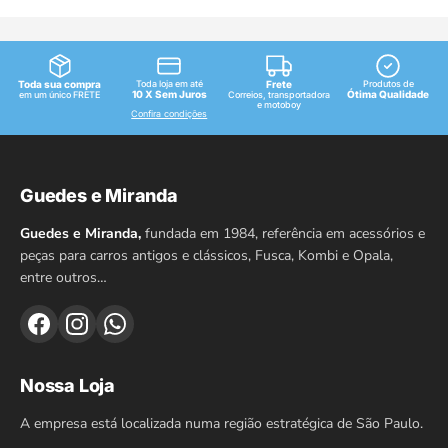
Toda sua compra
Toda loja em até
Frete
Produtos de
10 X Sem Juros
Ótima Qualidade
em um único FRETE
Correios, transportadora
e motoboy
Confira condições
Guedes e Miranda
Guedes e Miranda,
fundada em 1984, referência em acessórios e
peças para carros antigos e clássicos, Fusca, Kombi e Opala,
entre outros…
Nossa Loja
A empresa está localizada numa região estratégica de São Paulo.