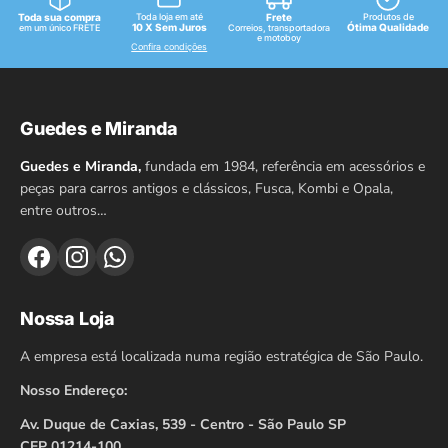
Toda sua compra
Toda loja em até
Frete
Produtos de
10 X Sem Juros
Ótima Qualidade
em um único FRETE
Correios, transportadora
e motoboy
Confira condições
Guedes e Miranda
Guedes e Miranda,
fundada em 1984, referência em acessórios e
peças para carros antigos e clássicos, Fusca, Kombi e Opala,
entre outros…
Nossa Loja
A empresa está localizada numa região estratégica de São Paulo.
Nosso Endereço:
Av. Duque de Caxias, 539 - Centro - São Paulo SP
CEP 01214-100