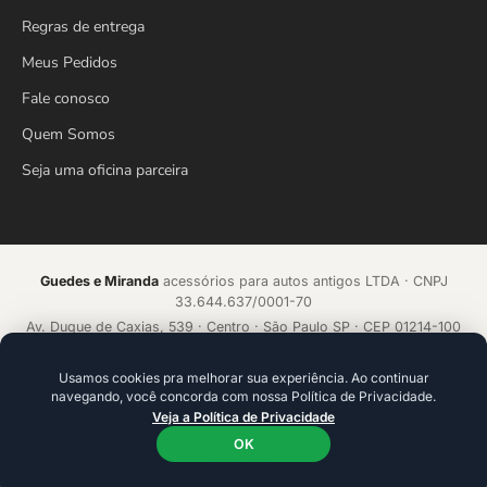
Regras de entrega
Meus Pedidos
Fale conosco
Quem Somos
Seja uma oficina parceira
Guedes e Miranda
acessórios para autos antigos LTDA · CNPJ
33.644.637/0001-70
Av. Duque de Caxias, 539 · Centro · São Paulo SP · CEP 01214-100
Loja online desde 2018 · Todos os direitos reservados
Usamos cookies pra melhorar sua experiência. Ao continuar
navegando, você concorda com nossa Política de Privacidade.
Acelerado por
ecommerce.CAMP
Veja a Política de Privacidade
Plataforma de alta conversão com IA que aprende a cada venda.
Ideal para founders e empresários que precisam ir além da
OK
tecnologia.