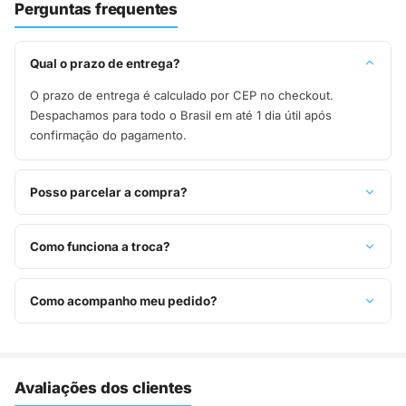
Perguntas frequentes
Qual o prazo de entrega?
O prazo de entrega é calculado por CEP no checkout.
Despachamos para todo o Brasil em até 1 dia útil após
confirmação do pagamento.
Posso parcelar a compra?
Sim, parcelamos em até 10x sem juros no cartão de crédito,
ou pague à vista no Pix com 8% de desconto.
Como funciona a troca?
Você tem 7 dias após o recebimento para solicitar troca.
Basta entrar em contato pelo WhatsApp ou e-mail.
Como acompanho meu pedido?
Assim que o pedido é despachado, você recebe o código de
rastreio por e-mail e WhatsApp para acompanhar a entrega
até a sua casa.
Avaliações dos clientes