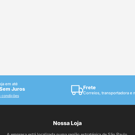
oja em até
Frete
 Sem Juros
Correios, transportadora e
a condições
Nossa Loja
A empresa está localizada numa região estratégica de São Paulo.