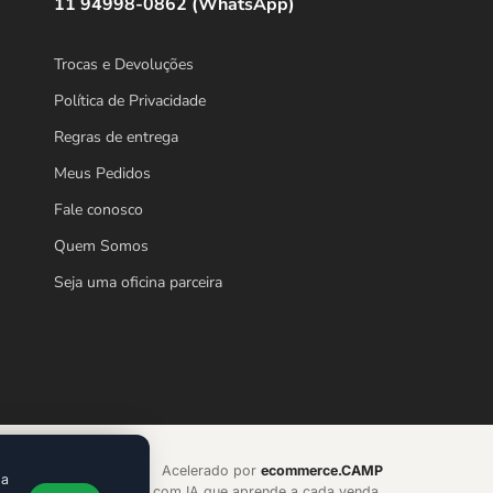
11 94998-0862 (WhatsApp)
Trocas e Devoluções
Política de Privacidade
Regras de entrega
Meus Pedidos
Fale conosco
Quem Somos
Seja uma oficina parceira
Acelerado por
ecommerce.CAMP
da
orma de alta conversão com IA que aprende a cada venda.