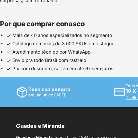
surpresas, sem retrabalho.
Por que comprar conosco
Mais de 40 anos especializados no segmento
Catálogo com mais de 3.000 SKUs em estoque
Atendimento técnico por WhatsApp
Envio pra todo Brasil com rastreio
Pix com desconto, cartão em até 6x sem juros
Toda l
Toda sua compra
10 X
em um único FRETE
Confir
Guedes e Miranda
Guedes e Miranda,
fundada em 1984, referência em