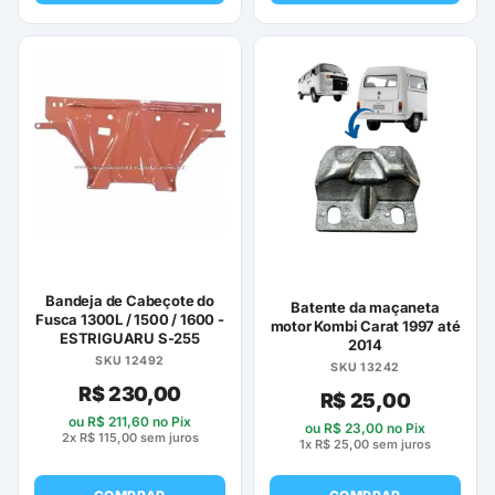
Este
produto
tem
várias
variantes.
As
opções
podem
ser
escolhidas
na
página
Bandeja de Cabeçote do
Batente da maçaneta
Fusca 1300L / 1500 / 1600 -
do
motor Kombi Carat 1997 até
ESTRIGUARU S-255
2014
produto
SKU 12492
SKU 13242
R$
230,00
R$
25,00
ou
R$
211,60
no Pix
ou
R$
23,00
no Pix
2x
R$
115,00
sem juros
1x
R$
25,00
sem juros