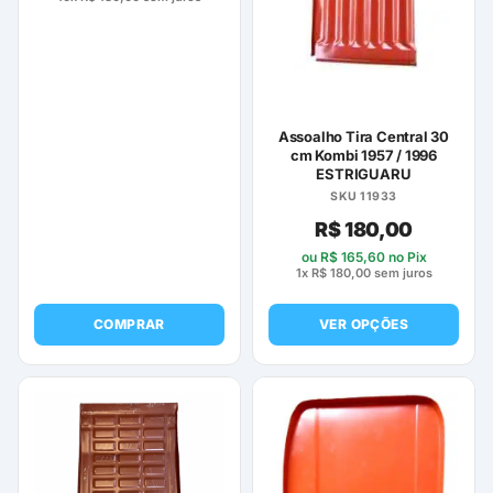
Assoalho Tira Central 30
cm Kombi 1957 / 1996
ESTRIGUARU
SKU 11933
R$
180,00
ou
R$
165,60
no Pix
1x
R$
180,00
sem juros
COMPRAR
VER OPÇÕES
Este
produto
tem
várias
variantes.
As