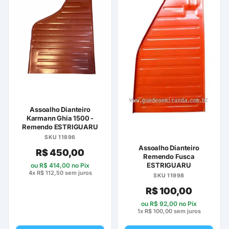
várias
variantes.
As
opções
podem
ser
escolhidas
na
página
Assoalho Dianteiro
do
Karmann Ghia 1500 -
Remendo ESTRIGUARU
produto
SKU 11896
Assoalho Dianteiro
R$
450,00
Remendo Fusca
ESTRIGUARU
ou
R$
414,00
no Pix
4x
R$
112,50
sem juros
SKU 11998
R$
100,00
ou
R$
92,00
no Pix
1x
R$
100,00
sem juros