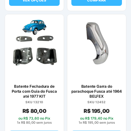
VER OPÇÕES
COMPRAR
Este
produto
tem
várias
variantes.
As
opções
podem
ser
escolhidas
na
página
Batente Fechadura de
Batente Garra do
do
Porta com Guia do Fusca
parachoque Fusca até 1964
até 1977 KIT
BELFEX
produto
SKU 13210
SKU 12452
R$
80,00
R$
195,00
ou
R$
73,60
no Pix
ou
R$
179,40
no Pix
1x
R$
80,00
sem juros
1x
R$
195,00
sem juros