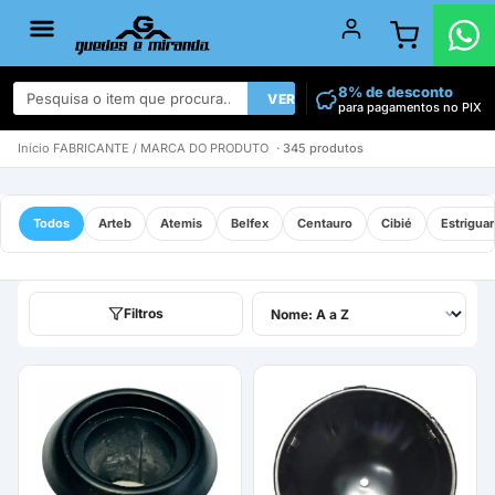
8% de desconto
VER TODOS
para pagamentos no PIX
Início
FABRICANTE / MARCA DO PRODUTO
· 345 produtos
Todos
Arteb
Atemis
Belfex
Centauro
Cibié
Estrigua
Filtros