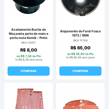
Acabamento Bucha da
Alojamento do Farol Fusca
Maçaneta porta do meio e
1973 / 1996
porta mala Kombi – Preto
SKU 11738
SKU 12971
R$
65,00
R$
8,00
ou
R$
59,80
no Pix
ou
R$
7,36
no Pix
1x
R$
65,00
sem juros
1x
R$
8,00
sem juros
COMPRAR
COMPRAR