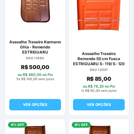
opções
podem
ser
escolhidas
na
página
Assoalho Traseiro Karmann
do
Ghia - Remendo
ESTRIGUARU
produto
Assoalho Traseiro
Remendo 50 cm Fusca
SKU 11893
ESTRIGUARU S- 119/ S- 120
R$
500,00
SKU 12001
ou
R$
460,00
no Pix
R$
85,00
5x
R$
100,00
sem juros
ou
R$
78,20
no Pix
1x
R$
85,00
sem juros
VER OPÇÕES
VER OPÇÕES
Este
Este
produto
produto
6% OFF
8% OFF
tem
tem