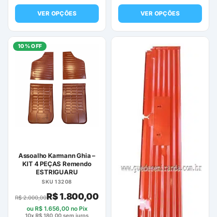
VER OPÇÕES
VER OPÇÕES
Este
Este
produto
produto
10% OFF
tem
tem
várias
várias
variantes.
variantes.
As
As
opções
opções
podem
podem
ser
ser
escolhidas
escolhidas
na
na
página
página
Assoalho Karmann Ghia –
do
do
KIT 4 PEÇAS Remendo
ESTRIGUARU
produto
produto
SKU 13208
R$
1.800,00
R$
2.000,00
ou
R$
1.656,00
no Pix
10x
R$
180,00
sem juros