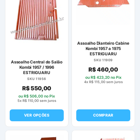
Assoalho Dianteiro Cabine
Kombi 1957 a 1975
ESTRIGUARU
SKU 11909
Assoalho Central do Salão
Kombi 1957 / 1996
R$
460,00
ESTRIGUARU
ou
R$
423,20
no Pix
SKU 11956
4x
R$
115,00
sem juros
R$
550,00
ou
R$
506,00
no Pix
5x
R$
110,00
sem juros
VER OPÇÕES
COMPRAR
Este
produto
tem