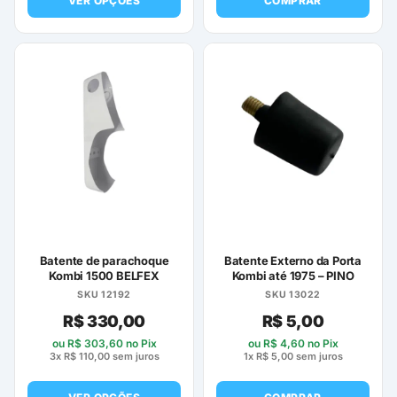
VER OPÇÕES
COMPRAR
Este
produto
tem
várias
variantes.
As
opções
podem
ser
escolhidas
na
página
Batente de parachoque
Batente Externo da Porta
do
Kombi 1500 BELFEX
Kombi até 1975 – PINO
produto
SKU 12192
SKU 13022
R$
330,00
R$
5,00
ou
R$
303,60
no Pix
ou
R$
4,60
no Pix
3x
R$
110,00
sem juros
1x
R$
5,00
sem juros