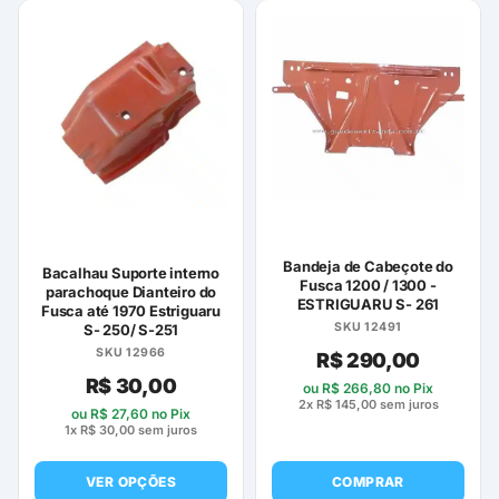
produto
produto
tem
tem
várias
várias
variantes.
variantes.
As
As
opções
opções
podem
podem
ser
ser
escolhidas
escolhidas
na
na
página
página
Bandeja de Cabeçote do
Bacalhau Suporte interno
Fusca 1200 / 1300 -
do
do
parachoque Dianteiro do
ESTRIGUARU S- 261
Fusca até 1970 Estriguaru
produto
produto
SKU 12491
S- 250/ S-251
SKU 12966
R$
290,00
R$
30,00
ou
R$
266,80
no Pix
2x
R$
145,00
sem juros
ou
R$
27,60
no Pix
1x
R$
30,00
sem juros
VER OPÇÕES
COMPRAR