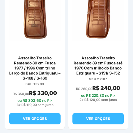
várias
várias
variantes.
variantes.
As
As
opções
opções
podem
podem
ser
ser
escolhidas
escolhidas
na
na
página
página
Assoalho Traseiro
Assoalho Traseiro
do
do
Remendo 89 cm Fusca
Remendo 89 cm Fusca até
1977 / 1996 Com trilho
1976 Com trilho do Banco
produto
produto
Largo do Banco Estriguaru –
Estriguaru - S151/ S-152
S-168 / S-169
SKU 27187
SKU 13209
R$
240,00
R$
260,00
R$
330,00
R$
350,00
ou
R$
220,80
no Pix
2x
R$
120,00
sem juros
ou
R$
303,60
no Pix
3x
R$
110,00
sem juros
VER OPÇÕES
VER OPÇÕES
Este
Este