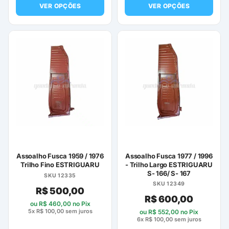
VER OPÇÕES
VER OPÇÕES
Este
Este
produto
produto
tem
tem
várias
várias
variantes.
variantes.
As
As
opções
opções
podem
podem
ser
ser
escolhidas
escolhidas
na
na
página
página
Assoalho Fusca 1959 / 1976
Assoalho Fusca 1977 / 1996
do
do
Trilho Fino ESTRIGUARU
- Trilho Largo ESTRIGUARU
S- 166/ S- 167
produto
produto
SKU 12335
SKU 12349
R$
500,00
R$
600,00
ou
R$
460,00
no Pix
5x
R$
100,00
sem juros
ou
R$
552,00
no Pix
6x
R$
100,00
sem juros