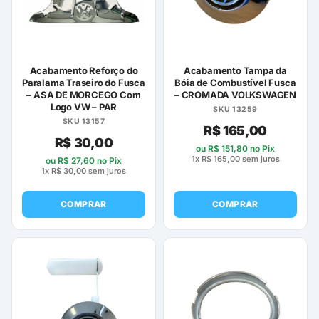
Acabamento Reforço do
Acabamento Tampa da
Paralama Traseiro do Fusca
Bóia de Combustível Fusca
– ASA DE MORCEGO Com
– CROMADA VOLKSWAGEN
Logo VW – PAR
SKU 13259
SKU 13157
R$
165,00
R$
30,00
ou
R$
151,80
no Pix
1x
R$
165,00
sem juros
ou
R$
27,60
no Pix
1x
R$
30,00
sem juros
COMPRAR
COMPRAR