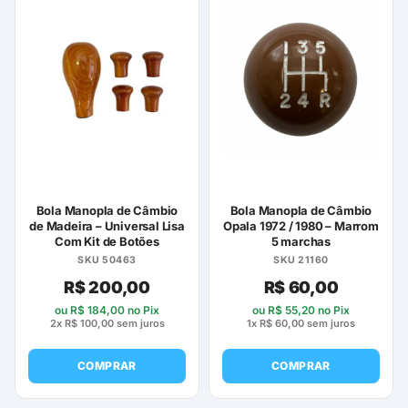
Bola Manopla de Câmbio
Bola Manopla de Câmbio
de Madeira – Universal Lisa
Opala 1972 / 1980 – Marrom
Com Kit de Botões
5 marchas
SKU 50463
SKU 21160
R$
200,00
R$
60,00
ou
R$
184,00
no Pix
ou
R$
55,20
no Pix
2x
R$
100,00
sem juros
1x
R$
60,00
sem juros
COMPRAR
COMPRAR