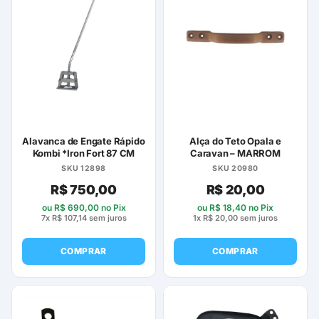
Alavanca de Engate Rápido
Alça do Teto Opala e
Kombi *Iron Fort 87 CM
Caravan – MARROM
SKU 12898
SKU 20980
R$
750,00
R$
20,00
ou
R$
690,00
no Pix
ou
R$
18,40
no Pix
7x
R$
107,14
sem juros
1x
R$
20,00
sem juros
COMPRAR
COMPRAR