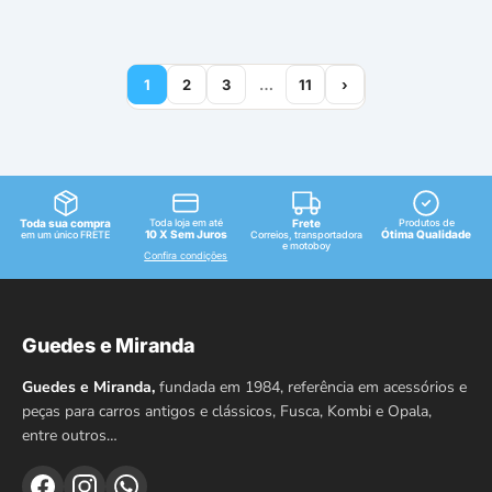
1
2
3
…
11
›
Toda sua compra
Toda loja em até
Frete
Produtos de
10 X Sem Juros
Ótima Qualidade
em um único FRETE
Correios, transportadora
e motoboy
Confira condições
Guedes e Miranda
Guedes e Miranda,
fundada em 1984, referência em acessórios e
peças para carros antigos e clássicos, Fusca, Kombi e Opala,
entre outros…