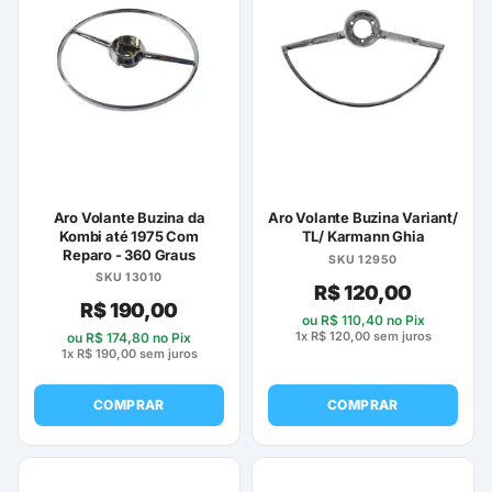
várias
variantes.
As
opções
podem
ser
escolhidas
na
página
Aro Volante Buzina da
Aro Volante Buzina Variant/
do
Kombi até 1975 Com
TL/ Karmann Ghia
Reparo - 360 Graus
produto
SKU 12950
SKU 13010
R$
120,00
R$
190,00
ou
R$
110,40
no Pix
1x
R$
120,00
sem juros
ou
R$
174,80
no Pix
1x
R$
190,00
sem juros
COMPRAR
COMPRAR