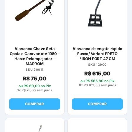
Alavanca Chave Seta
Alavanca de engate rápido
Opala e Caravan até 1980 –
Fusca/ Variant PRETO
Haste Relampejador –
*IRON FORT 47 CM
MARROM
SKU 12900
SKU 20011
R$
615,00
R$
75,00
ou
R$
565,80
no Pix
6x
R$
102,50
sem juros
ou
R$
69,00
no Pix
1x
R$
75,00
sem juros
COMPRAR
COMPRAR