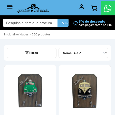
8% de desconto
VER TODOS
para pagamentos no PIX
Início
#Novidades
· 260 produtos
Filtros