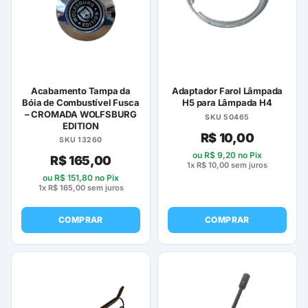
Acabamento Tampa da
Adaptador Farol Lâmpada
Bóia de Combustível Fusca
H5 para Lâmpada H4
– CROMADA WOLFSBURG
SKU 50465
EDITION
R$
10,00
SKU 13260
ou
R$
9,20
no Pix
R$
165,00
1x
R$
10,00
sem juros
ou
R$
151,80
no Pix
1x
R$
165,00
sem juros
COMPRAR
COMPRAR