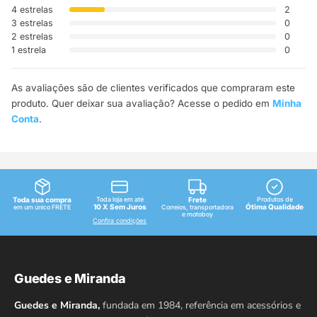
4 estrelas
2
3 estrelas
0
2 estrelas
0
1 estrela
0
As avaliações são de clientes verificados que compraram este
produto. Quer deixar sua avaliação? Acesse o pedido em
Minha
Conta
.
Toda sua compra
Toda loja em até
Frete
Produtos de
10 X Sem Juros
Ótima Qualidade
em um único FRETE
Correios, transportadora
e motoboy
Confira condições
Guedes e Miranda
Guedes e Miranda,
fundada em 1984, referência em acessórios e