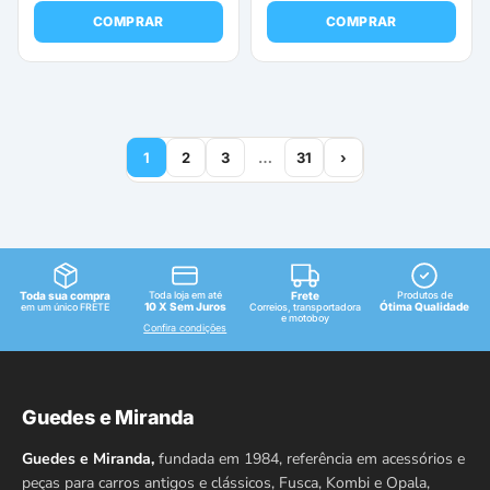
COMPRAR
COMPRAR
1
2
3
…
31
›
Toda sua compra
Toda loja em até
Frete
Produtos de
10 X Sem Juros
Ótima Qualidade
em um único FRETE
Correios, transportadora
e motoboy
Confira condições
Guedes e Miranda
Guedes e Miranda,
fundada em 1984, referência em acessórios e
peças para carros antigos e clássicos, Fusca, Kombi e Opala,