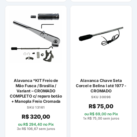
Alavanca *KIT Freio de
Alavanca Chave Seta
Mão Fusca / Brasilia /
Corcel e Belina I até 1977 -
Variant – CROMADO
CROMADO
COMPLETO c/ reparo botão
SKU 30096
+ Manopla Freio Cromada
R$
75,00
SKU 13161
ou
R$
69,00
no Pix
R$
320,00
1x
R$
75,00
sem juros
ou
R$
294,40
no Pix
3x
R$
106,67
sem juros