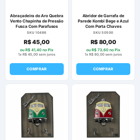
Abraçadeira do Aro Quebra
Abridor de Garrafa de
Vento Chapinha de Pressão
Parede Kombi Bege e Azul
Fusca Com Parafusos
Com Porta Chaves
SKU 10486
SKU 50500
R$
45,00
R$
80,00
ou
R$
41,40
no Pix
ou
R$
73,60
no Pix
1x
R$
45,00
sem juros
1x
R$
80,00
sem juros
COMPRAR
COMPRAR