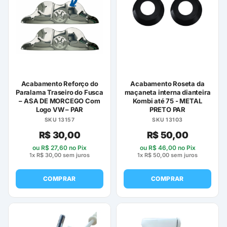
Acabamento Reforço do
Acabamento Roseta da
Paralama Traseiro do Fusca
maçaneta interna dianteira
– ASA DE MORCEGO Com
Kombi até 75 - METAL
Logo VW – PAR
PRETO PAR
SKU 13157
SKU 13103
R$
30,00
R$
50,00
ou
R$
27,60
no Pix
ou
R$
46,00
no Pix
1x
R$
30,00
sem juros
1x
R$
50,00
sem juros
COMPRAR
COMPRAR