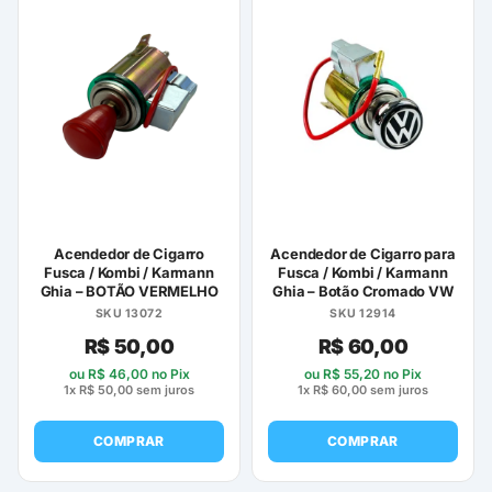
Acendedor de Cigarro
Acendedor de Cigarro para
Fusca / Kombi / Karmann
Fusca / Kombi / Karmann
Ghia – BOTÃO VERMELHO
Ghia – Botão Cromado VW
SKU 13072
SKU 12914
R$
50,00
R$
60,00
ou
R$
46,00
no Pix
ou
R$
55,20
no Pix
1x
R$
50,00
sem juros
1x
R$
60,00
sem juros
COMPRAR
COMPRAR