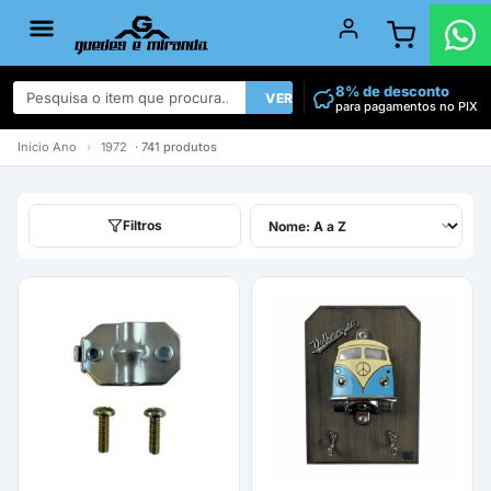
8% de desconto
VER TODOS
para pagamentos no PIX
Início
Ano
›
1972
· 741 produtos
Filtros