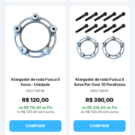
Alargador de roda Fusca 5
Alargador de roda Fusca 5
furos - Unidade
furos Par Com 10 Parafusos
SKU 13045
SKU 10001
R$
120,00
R$
390,00
ou
R$
110,40
no Pix
ou
R$
358,80
no Pix
1x
R$
120,00
sem juros
3x
R$
130,00
sem juros
COMPRAR
COMPRAR