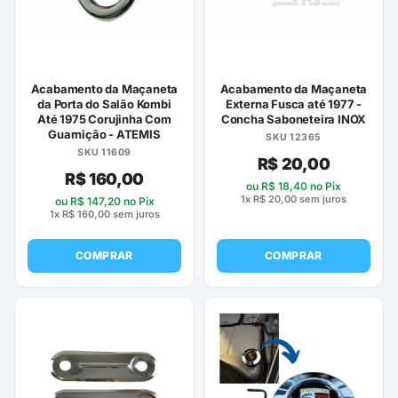
Acabamento da Maçaneta
Acabamento da Maçaneta
da Porta do Salão Kombi
Externa Fusca até 1977 -
Até 1975 Corujinha Com
Concha Saboneteira INOX
Guarnição - ATEMIS
SKU 12365
SKU 11609
R$
20,00
R$
160,00
ou
R$
18,40
no Pix
1x
R$
20,00
sem juros
ou
R$
147,20
no Pix
1x
R$
160,00
sem juros
COMPRAR
COMPRAR