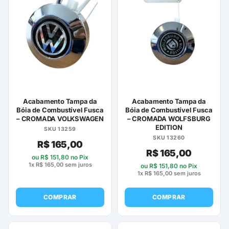
Acabamento Tampa da
Acabamento Tampa da
Bóia de Combustível Fusca
Bóia de Combustível Fusca
– CROMADA VOLKSWAGEN
– CROMADA WOLFSBURG
EDITION
SKU 13259
SKU 13260
R$
165,00
R$
165,00
ou
R$
151,80
no Pix
1x
R$
165,00
sem juros
ou
R$
151,80
no Pix
1x
R$
165,00
sem juros
COMPRAR
COMPRAR