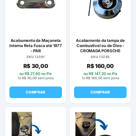
Acabamento da Maçaneta
Acabamento da tampa de
Interna Reta Fusca até 1977
Combustível ou de Óleo -
- PAR
CROMADA PORSCHE
SKU 12391
SKU 13245
R$
30,00
R$
160,00
ou
R$
27,60
no Pix
ou
R$
147,20
no Pix
1x
R$
30,00
sem juros
1x
R$
160,00
sem juros
COMPRAR
COMPRAR