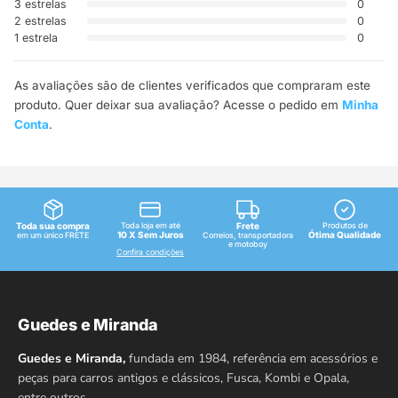
3 estrelas
0
2 estrelas
0
1 estrela
0
As avaliações são de clientes verificados que compraram este
produto. Quer deixar sua avaliação? Acesse o pedido em
Minha
Conta
.
Toda sua compra
Toda loja em até
Frete
Produtos de
10 X Sem Juros
Ótima Qualidade
em um único FRETE
Correios, transportadora
e motoboy
Confira condições
Guedes e Miranda
Guedes e Miranda,
fundada em 1984, referência em acessórios e
peças para carros antigos e clássicos, Fusca, Kombi e Opala,
entre outros…