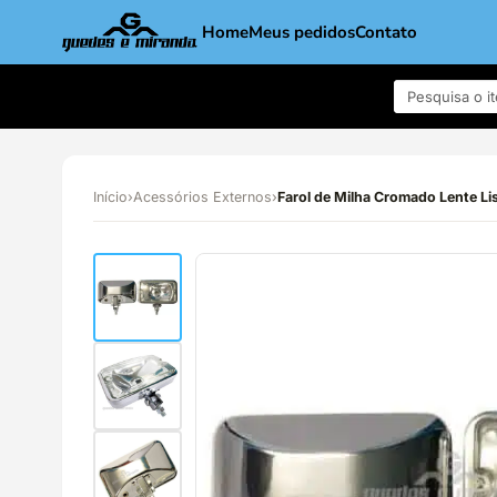
Home
Meus pedidos
Contato
Início
›
Acessórios Externos
›
Farol de Milha Cromado Lente Liso