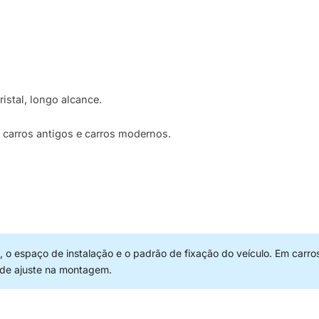
ristal, longo alcance.
m carros antigos e carros modernos.
 o espaço de instalação e o padrão de fixação do veículo. Em carro
 de ajuste na montagem.