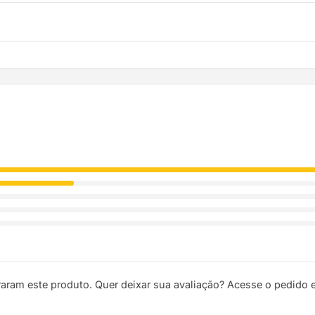
troca. Basta entrar em contato pelo WhatsApp ou e-mail.
ódigo de rastreio por e-mail e WhatsApp para acompanhar a entreg
raram este produto. Quer deixar sua avaliação? Acesse o pedido