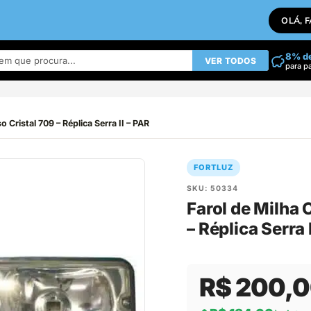
OLÁ, 
8% d
VER TODOS
para p
 Cristal 709 – Réplica Serra II – PAR
FORTLUZ
SKU: 50334
Farol de Milha 
– Réplica Serra 
R$ 200,