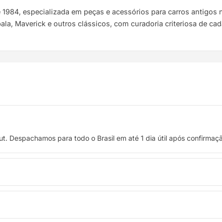
e 1984, especializada em peças e acessórios para carros antigo
pala, Maverick e outros clássicos, com curadoria criteriosa de ca
t. Despachamos para todo o Brasil em até 1 dia útil após confirma
 crédito, ou pague à vista no Pix com 8% de desconto.