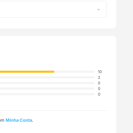
a até a sua casa.
10
2
0
0
0
 em
Minha Conta
.