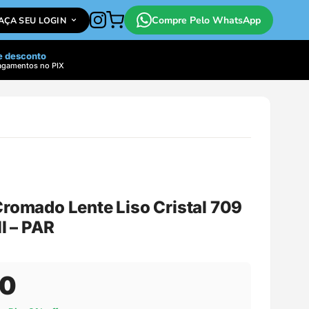
Compre Pelo WhatsApp
FAÇA SEU LOGIN
e desconto
agamentos no PIX
Cromado Lente Liso Cristal 709
II – PAR
00