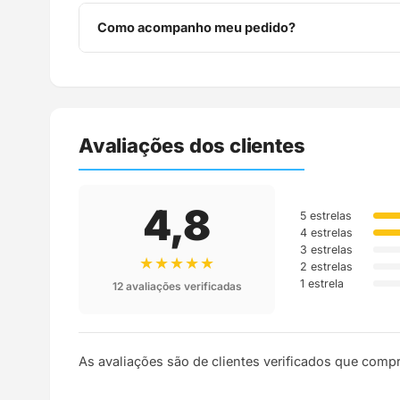
Você tem 7 dias após o recebimento para solicitar 
Como acompanho meu pedido?
Assim que o pedido é despachado, você recebe o c
Avaliações dos clientes
4,8
5 estrelas
4 estrelas
3 estrelas
★★★★★
2 estrelas
1 estrela
12 avaliações verificadas
As avaliações são de clientes verificados que comp