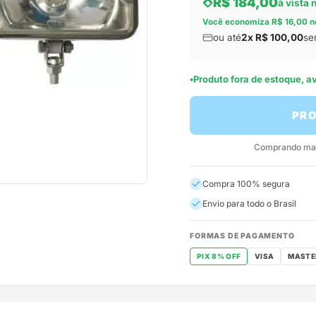
R$ 184,00
à vista 
Você economiza R$ 16,00 n
ou até
2x R$ 100,00
se
Produto fora de estoque, 
PRO
Comprando mais
Compra 100% segura
Envio para todo o Brasil
FORMAS DE PAGAMENTO
PIX 8% OFF
VISA
MASTE