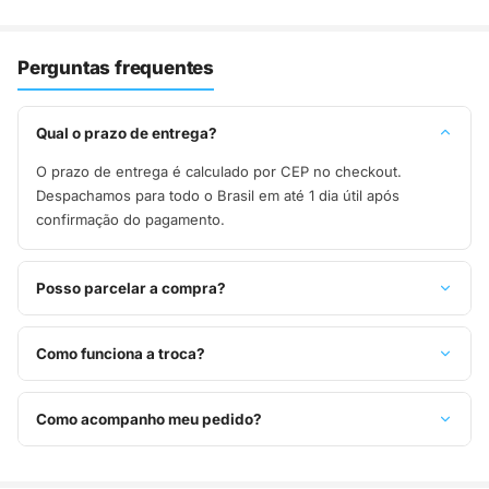
Perguntas frequentes
Qual o prazo de entrega?
O prazo de entrega é calculado por CEP no checkout.
Despachamos para todo o Brasil em até 1 dia útil após
confirmação do pagamento.
Posso parcelar a compra?
Sim, parcelamos em até 10x sem juros no cartão de crédito,
ou pague à vista no Pix com 8% de desconto.
Como funciona a troca?
Você tem 7 dias após o recebimento para solicitar troca.
Basta entrar em contato pelo WhatsApp ou e-mail.
Como acompanho meu pedido?
Assim que o pedido é despachado, você recebe o código de
rastreio por e-mail e WhatsApp para acompanhar a entrega