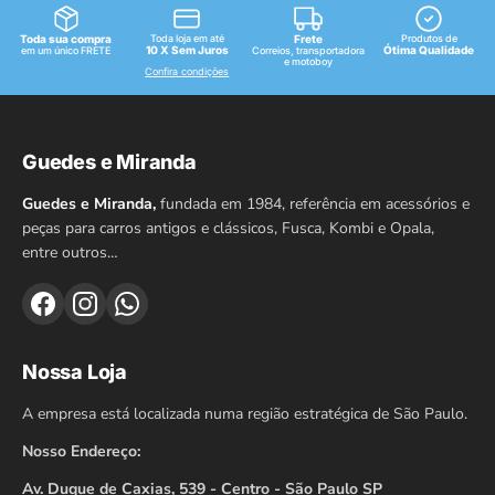
Toda sua compra
Toda loja em até
Frete
Produtos de
10 X Sem Juros
Ótima Qualidade
em um único FRETE
Correios, transportadora
e motoboy
Confira condições
Guedes e Miranda
Guedes e Miranda,
fundada em 1984, referência em acessórios e
peças para carros antigos e clássicos, Fusca, Kombi e Opala,
entre outros…
Nossa Loja
A empresa está localizada numa região estratégica de São Paulo.
Nosso Endereço:
Av. Duque de Caxias, 539 - Centro - São Paulo SP