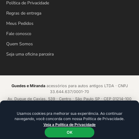
Política de Privacidade
Regras de entrega
Meus Pedidos
Fale conosco
Quem Somos
Seja uma oficina parceira
Guedes e Miranda
acessórios para autos antigos LTDA · CNPJ
33.644.637/0001-70
Av. Duque de Caxias, 539 · Centro · São Paulo SP · CEP 01214-100
Loja online desde 2018 · Todos os direitos reservados
Usamos cookies pra melhorar sua experiência. Ao continuar
navegando, você concorda com nossa Política de Privacidade.
Acelerado por
ecommerce.CAMP
Veja a Política de Privacidade
Plataforma de alta conversão com IA que aprende a cada venda.
Ideal para founders e empresários que precisam ir além da
OK
tecnologia.