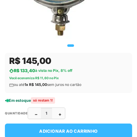
R$ 145,00
R$ 133,40
à vista no Pix, 8% off
Você economiza R$ 11,60 no Pix
ou até
1x R$ 145,00
sem juros no cartão
Em estoque
só restam 1!
−
+
QUANTIDADE
ADICIONAR AO CARRINHO