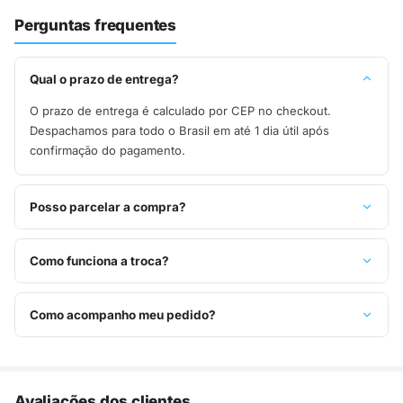
Perguntas frequentes
Qual o prazo de entrega?
O prazo de entrega é calculado por CEP no checkout.
Despachamos para todo o Brasil em até 1 dia útil após
confirmação do pagamento.
Posso parcelar a compra?
Sim, parcelamos em até 10x sem juros no cartão de crédito,
ou pague à vista no Pix com 8% de desconto.
Como funciona a troca?
Você tem 7 dias após o recebimento para solicitar troca.
Basta entrar em contato pelo WhatsApp ou e-mail.
Como acompanho meu pedido?
Assim que o pedido é despachado, você recebe o código de
rastreio por e-mail e WhatsApp para acompanhar a entrega
até a sua casa.
Avaliações dos clientes