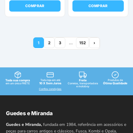
COMPRAR
COMPRAR
1
2
3
…
152
›
Toda sua compra
Toda loja em até
Frete
Produtos de
10 X Sem Juros
Ótima Qualidade
em um único FRETE
Correios, transportadora
e motoboy
Confira condições
Guedes e Miranda
Guedes e Miranda,
fundada em 1984, referência em acessórios e
peças para carros antigos e clássicos, Fusca, Kombi e Opala,